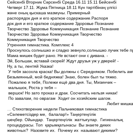
Сейсенбі Вторник Сәрсенбі Среда 16.11 15.11 Бейсенбі
Четверг 17.11. Жұма Пятница 18.11 Күн тәртібінәң үлгісі
және оның қыскаша мазмүны. Примерный
распорядок дня и его краткое содержание.Распоря
док дня и его краткое содержание Здоровье Познание
Творчество Здоровье Коммуникация Познание Познание
Творчество Здоровье Коммуникация Творчество
Коммуникация Творчество
Утренняя гимнастика. Комплекс 4
Проснулось солнышко и сладко зевнуло,солнышко лучик тебе п
Мама мишек будит рано. Не встают они с дивана. ­
Эй, Большак, вставай скорей! Ждут друзья уж у дверей! ­
Ну, а ты, лентяй Указка!
У тебя засохла краска! Вы должны с Середняком. Побелить амб
Безымянный, мой бедняжка! Знаю, болен был ты тяжко.
Пожалею я тебя, Полежи ещё два дня. Ты, Мизинчик –
малышок, Роста у тебя –
вершок! Но зато проказ и драк. Сосчитать нельзя никак!
По завалам, по оврагам Ходит он хозяйским шагом.
Любит мишка сладкий мёд .Да ма
… Стихотворение недели Пальчиковая гимнастика
«Сәлеметсіздер ме, балалар!» Таңертеңгілік
шеңбер. Ойындар. Таңертеңгілік жаттығулар. Гигиеналық
процедурасы. Топ қарым­қатынасы Вы знаете диких
животных? Назовите их. Почему их называют дикими?