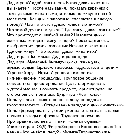
Дид.игра «Угадай животное» Каких диких животных
вы знаете? После называния, показать картинки с
теми дикими животными, которые не живут в нашей
местности. Как дикие животные спасаются в плохую
погоду? Чем питаются дикие животные зимой?
Что зимой делает медведь? Где живут дикие животные?
Что происходит с шубкой зайца? Назовите диких
животных, которые живут в норе? Показ картинок с
изображение диких животных Назовите животных.
Где они живут? Кто кормит диких животных?
Дид. игра «Чья мама» Дид. игра «кто,где
Дид.игра «Чудесный:Қызықты қысқа және ұзақ
жұмыстардың бірлескен жобасы. «Здравствуйте дети!»
Утренний круг. Игры. Утренняя гимнастика.
Гигиенические процедуры. Групповое общение:
совместное проектирование Цель: формировать
у детей умение называть предмет, ориентируясь на
его основные признаки. Дид. игра «Чей голос»
Цель: узнавать животное по голосу, передавать
голос животного. «Отгадывание загадок о диких животных»
Цель: формировать у детей умение отгадывать загадки,
называть ягоды и фрукты. Трудовое поручение:
Протирание листьев от пыли. «Ойнап оқимыз»
Учимся играя (ОУД) Физ­ра/Здоровье Естествознание/Поз
нание «Кто живёт в лесу?» Музыка/Творчество Физ­