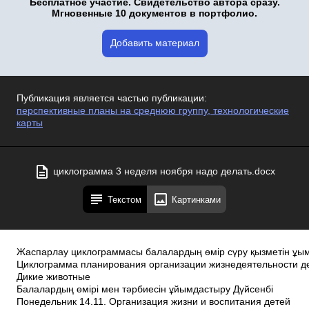
Бесплатное участие. Свидетельство автора сразу.
Мгновенные 10 документов в портфолио.
Добавить материал
Публикация является частью публикации:
перспективные планы на среднюю группу, технологические
карты
циклограмма 3 неделя ноября надо делать.docx
Текстом
Картинками
Жаспарлау циклограммасы балалардың өмір сүру қызметін ұым
Циклограмма планирования организации жизнедеятельности д
Дикие животные
Балалардың өмірі мен тәрбиесін ұйымдастыру Дүйсенбі
Понедельник 14.11. Организация жизни и воспитания детей