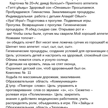
Карточка № 20«Ас дәмді болсын!» Приятного аппетита
«Тәтті ұйықы» Здоровый сон «Оянамыз» Просыпаемся.
Пробуждаемся. Гимнастика. Закаливающие процедуры.
Индивидуальная работа с детьми Алақай! Ойын!»
«Ура! Игра!» Подготовка к прогулке. Подвижные игры.
Прогулка. Возвращение с прогулки. Гигиенические
процедуры. Я обед съедаю сам. Открываю рот и ­
ам! Чтобы силы были, супчик мы сварили.Мой хороший аппетит
Ножками топочет ­
он обедать хочет! Вот несет мне ложечка супчик из горошкаИ к
Шепчет тихо аппетит: «сыт, сыт, сыт, сыт».
Гигиенические процедуры, создание условий для организации с
Цель: успокоить детей и настроить на здоровый, спокойный сон
Облака ложатся спать и уснуло солнце.
И детишки на кровать, лишь не спят оконца,
Охраняют детский сон, чтоб здоровенький был он.
Комплекс № 11
Ходьба по массажным дорожкам, закаливание.
Образовательная область «Коммуникация»
Д \упр. «Повтори слово». Цель: упражнять в
проговаривании слов со звуками «з», «с». Сюжетно –
ролевая игра «Поликлиника». Цель: закрепить
знания о действиях медицинских работников; учить
распределять роли, объединяясь в игре. П/и «Зайцы и
Образовательная область «Здоровье»