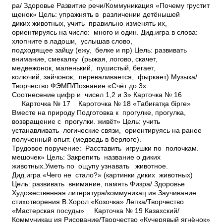
ра/ Здоровье Развитие речи/Коммуникация «Почему грустит
щенок» Цель: упражнять в различении детёнышей
диких животных, учить правильно изменять их,
ориентируясь на число: много и один. Дид.игра в слова:
хлопните в ладоши, услышав слово,
подходящее зайцу (ежу, белке и пр) Цель: развивать
внимание, смекалку (рыжая, логово, скачет,
медвежонок, маленький, пушистый, бегает,
колючий, зайчонок, переваливается, фыркает) Музыка/
Творчество ФЭМП/Познание «Счёт до 3­х.
Соотнесение цифр и чисел 1,2 и 3» Карточка № 16
Карточка № 17 Кароточка № 18 «Табиғатқа бірге»
Вместе на природу Подготовка к прогулке, прогулка,
возвращение с прогулки. живёт» Цель: учить
устанавливать логические связи, ориентируясь на ранее
полученный опыт. (медведь в берлоге).
Трудовое поручение: Расставить игрушки по полочкам.
мешочек» Цель: Закрепить название о диких
животных.Уметь по ощупу узнавать животное.
Дид.игра «Чего не стало?» (картинки диких животных)
Цель: развивать внимание, память Физ­ра/ Здоровье
Художественная литература/коммуникац ия Заучивание
стихотворения В.Хорол «Козочка» Лепка/Творчество
«Мастерская посуды» Карточка № 19 Казахский/
Коммуникац ия Рисование/Творчество «Кучерявый ягнёнок»