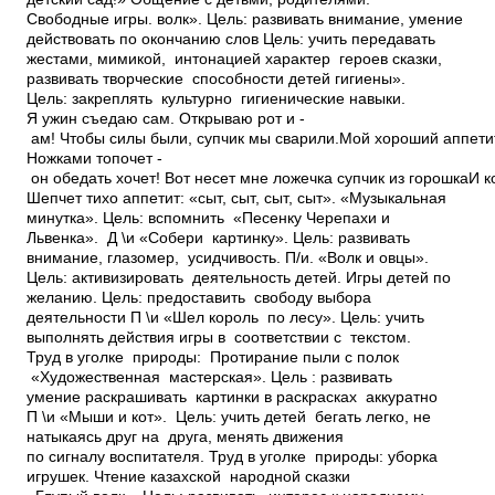
Свободные игры. волк». Цель: развивать внимание, умение
действовать по окончанию слов Цель: учить передавать
жестами, мимикой, интонацией характер героев сказки,
развивать творческие способности детей гигиены».
Цель: закреплять культурно­ гигиенические навыки.
Я ужин съедаю сам. Открываю рот и ­
ам! Чтобы силы были, супчик мы сварили.Мой хороший аппетит
Ножками топочет ­
он обедать хочет! Вот несет мне ложечка супчик из горошкаИ к
Шепчет тихо аппетит: «сыт, сыт, сыт, сыт». «Музыкальная
минутка». Цель: вспомнить «Песенку Черепахи и
Львенка». Д \и «Собери картинку». Цель: развивать
внимание, глазомер, усидчивость. П/и. «Волк и овцы».
Цель: активизировать деятельность детей. Игры детей по
желанию. Цель: предоставить свободу выбора
деятельности П \и «Шел король по лесу». Цель: учить
выполнять действия игры в соответствии с текстом.
Труд в уголке природы: Протирание пыли с полок
«Художественная мастерская». Цель : развивать
умение раскрашивать картинки в раскрасках аккуратно
П \и «Мыши и кот». Цель: учить детей бегать легко, не
натыкаясь друг на друга, менять движения
по сигналу воспитателя. Труд в уголке природы: уборка
игрушек. Чтение казахской народной сказки