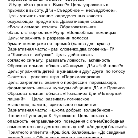
И \упр. «Кто прыгнет Выше?» Цель: упражнять в
прыжках в высоту. Д \и «Съедобное – несъедобное».
Цель: уточнить знание определенных качеств
окружающих предметов. Драматизация сказки
«Волк и семеро козлят». Образовательная
область «Творчество» Р/упр. «Волшебные ножницы».
Цель: упражнять в разрезании полоски
бумаги ножницами по прямой (лапша для куклы).
Вариативная часть: «раз словечко,два словечка» П/
и "Лисичка в избушке". Цель: действовать
согласно сигналу, развивать ловкость, активность
Образовательная область «Социум» Д \и «Чей голос?»
Цель: упражнять детей в узнавании друг друга по голосу
Сюжетно – ролевая игра «Парикмахерская»
Цель: закреплять знания о профессии парикмахера,
формировать навыки культуры общения. Д \ и « Правила
Образовательная область «Познание» Д \и «Четвертый
лишний» Цель: развивать логическое
мышление, память, зрительное восприятие.
Вариативная часть: «школа добрых волшебников»
Чтение «Путаница» К. Чуковского. Цель: показать
опасность неправильного поведения с огнемСвободная
самостоятельная деятельность детей. «Ас дәмді болсын!»
Приятного аппетита «Қош бол, балабақша» «До свиданья,
детский сад!» Общение с детьми, родителями.