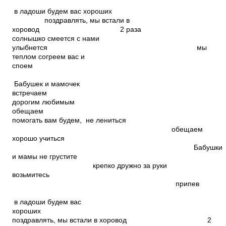
хлопа
в ладоши будем вас хороших
поздравлять, мы встали в
хоровод 2 раза
солнышко смеется с нами
улыбнется мы
теплом согреем вас и
сп
Бабушек и мамочек
встречаем
дорогим любимым
обещаем
помогать вам будем, не лениться
обещаем
хорошо учиться
Бабушки
и мамы не грустите
крепко дружно за руки
возьмитесь
припев
хлопа
в ладоши будем вас
хороших
поздравлять, мы встали в хоровод 2