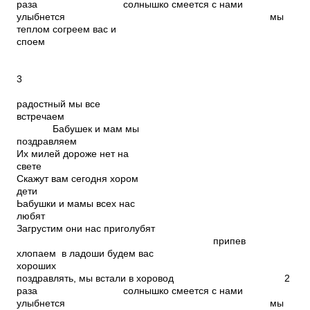
раза солнышко смеется с нами
улыбнется мы
теплом согреем вас и
спо
3
Праз
радостный мы все
встречаем
Бабушек и мам мы
поздравляе
Их милей дороже нет на
свете
Скажут вам сегодня хором
дети
Ьабушки и мамы всех нас
любят
Загрустим они нас приголубят
пр
хлопаем в ладоши будем вас
хороших
поздравлять, мы встали в хоровод 2
раза солнышко смеется с нами
улыбнется мы