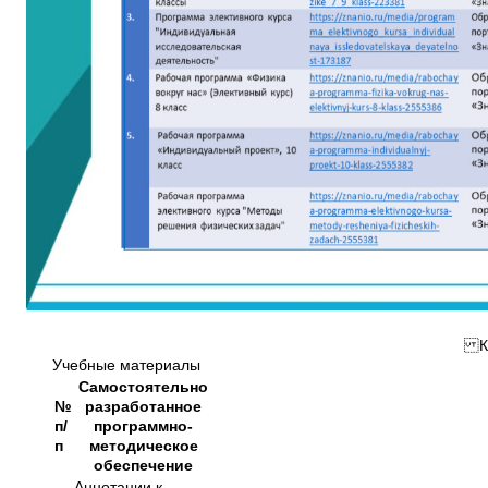
Ка
Учебные материалы
Самостоятельно
№
разработанное
п/
программно-
п
методическое
обеспечение
Аннотации к