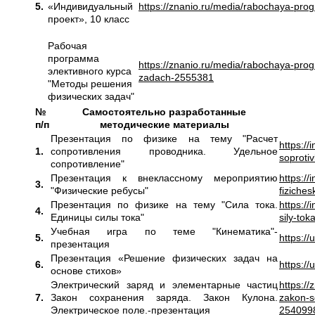
5.
«Индивидуальный
https://znanio.ru/media/rabochaya-pro
проект», 10 класс
Рабочая
программа
https://znanio.ru/media/rabochaya-pro
элективного курса
zadach-2555381
"Методы решения
физических задач"
№
Самостоятельно разработанные
п/п
методические материалы
Презентация по физике на тему "Расчет
https://
1.
сопротивления проводника. Удельное
soproti
сопротивление"
Презентация к внеклассному мероприятию
https:/
3.
"Физические ребусы"
fiziche
Презентация по физике на тему "Сила тока.
https://
4.
Единицы силы тока"
sily-to
Учебная игра по теме "Кинематика"-
5.
https://
презентация
Презентация «Решение физических задач на
6.
https://
основе стихов»
Электрический заряд и элементарные частиц
https://
7.
Закон сохранения заряда. Закон Кулона.
zakon-s
Электрическое поле.-презентация
254099