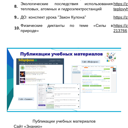
Экологические последствия использования
https://
8.
тепловых, атомных и гидроэлектростанций
teplovy
9..
ДО: конспект урока "Закон Кулона"
https:/
Физические диктанты по теме «Силы в
https:/
10.
природе»
213766
Публикации учебных материалов
Сайт «Знанио»