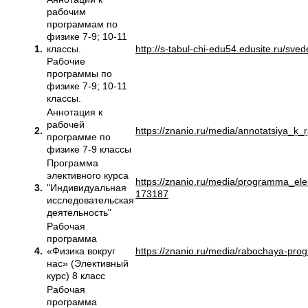
рабочим
программам по
физике 7-9; 10-11
1.
классы.
http://s-tabul-chi-edu54.edusite.ru/sve
Рабочие
программы по
физике 7-9; 10-11
классы.
Аннотация к
рабочей
2.
https://znanio.ru/media/annotatsiya_
программе по
физике 7-9 классы
Программа
элективного курса
https://znanio.ru/media/programma_ele
3.
"Индивидуальная
173187
исследовательская
деятельность"
Рабочая
программа
4.
«Физика вокруг
https://znanio.ru/media/rabochaya-prog
нас» (Элективный
курс) 8 класс
Рабочая
программа