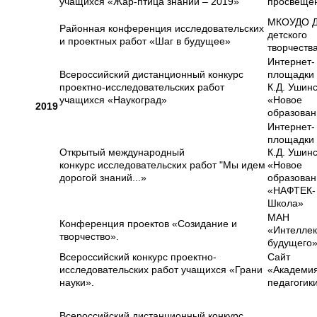
учащихся «Жар-птица знаний – 2019»
просвеще
МКОУДО 
Районная конференция исследовательских
детского
и проектных работ «Шаг в будущее»
творчеств
Интернет-
Всероссийский дистанционный конкурс
площадки 
проектно-исследовательских работ
К.Д. Ушинс
учащихся «Наукоград»
«Новое
2019
образован
Интернет-
площадки 
Открытый международный
К.Д. Ушинс
конкурс исследовательских работ "Мы идем
«Новое
дорогой знаний...»
образован
«НАФТЕК-
Школа»
МАН
Конференция проектов «Созидание и
«Интеллек
творчество».
будущего
Всероссийский конкурс проектно-
Сайт
исследовательских работ учащихся «Грани
«Академи
науки».
педагогик
Всероссийский дистанционный конкурс