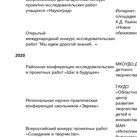
проектно-исследовательских работ
учащихся «Наукоград»
Интернет-
площадки 
К.Д. Ушинс
«Новое
образован
Открытый
международный конкурс исследовательских
работ "Мы идем дорогой знаний...»
2020
МКОУДО 
Районная конференция исследовательских
детского
и проектных работ «Шаг в будущее»
творчеств
ГАУДО
«Областн
центр
Региональная научно-практическая
развития
конференция школьников «Эврика»
творчеств
детей и
юношеств
МАН
Всероссийский конкурс проектных работ
«Интеллек
«Созидание и творчество».
будущего