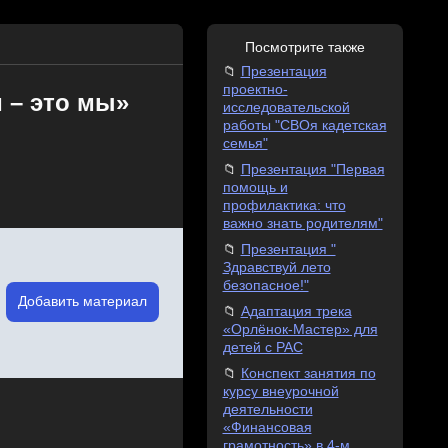
Посмотрите также
Презентация
проектно-
 – это мы»
исследовательской
работы "СВОя кадетская
семья"
Презентация "Первая
помощь и
профилактика: что
важно знать родителям"
Презентация "
Здравствуй лето
безопасное!"
Добавить материал
Адаптация трека
«Орлёнок-Мастер» для
детей с РАС
Конспект занятия по
курсу внеурочной
деятельности
«Финансовая
грамотность» в 4-м