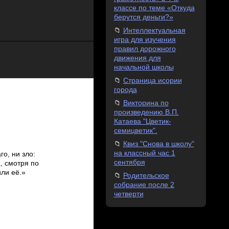
классе по теме «Откуда
берутся деньги?»
Интеллектуальная
игра для изучения
правил дорожного
движения для
начальной школы
Страница исории
города
Викторина по
произведению В.П.
Катаева "Цветик-
семицветик".
Квиз "Снова в школу"
на классный час 1
го, ни зло:
сентября
а, смотря по
или её.»
Родительское
собрание после 2
четверти