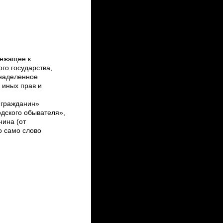
лежащее к
го государства,
 наделенное
и иных прав и
«гражданин»
дского обывателя»,
нина (от
о само слово