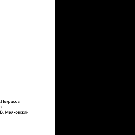
.Некрасов
 а
В. Маяковский