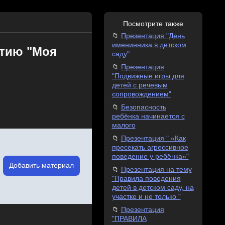
Посмотрите также
Презентация "День
именинника в детском
ятию "Моя
саду"
Презентация
"Подвижные игры для
детей с речевым
сопровождением"
Безопасность
ребёнка начинается с
малого
Презентация " «Как
пресекать агрессивное
поведение у ребёнка»"
Добавить материал
Презентация на тему
"Правила поведения
детей в детском саду, на
участке и не только "
Презентация
"ПРАВИЛА