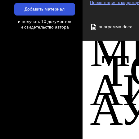
Презентация к коррекц
Добавить материал
и получить 10 документов
анаграмма.docx
и свидетельство автора
М
Т
А
А