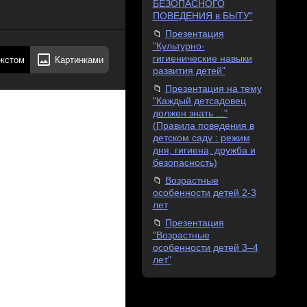
БЕЗОПАСНОГО
ПОВЕДЕНИЯ в БЫТУ"
Презентация
"Культурно-
гигиенические навыки
екстом
Картинками
развития детей"
Презентация на тему
"Каждый детсадовец
должен знать ..."
(Правила поведения в
детском саду : режим
дня, гигиена, дружба и
безопасность)
Возрастные
особенности детей 2-3
лет
Презентация
"Возрастные
особенности детей 3–4
лет"