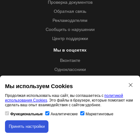
Проверка документов
Обратная связь
Рекламодателям
Сообщить о нарушении
Центр поддержки
Мы в соцсетях
Вконтакте
Одноклассники
Youtube
Мы используем Cookies
Продолжая использовать наш сайт, вы соглашаетесь с
политикой
использования Cookies
. Это файлы в браузере, которые помогают нам
Образовательная лицензия №5257 от 09.09.2020 (Л035-
сделать ваш опыт взаимодействия с сайтом удобнее.
01253-67/00192487)
Функциональные
Аналитические
Маркетинговые
Принять настройки
Скачивание материала доступно только для
Свидетельство правообладателя товарного знака 11.01.2017
авторизованных пользователей.