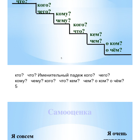
кто? что? Именительный падеж кого? чего?
кому? чему? кого? что? кем? чем? о ком? о чём?
5