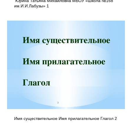
Юрина Татьяна Михайловна МБОУ «Школа №168
им.И.И.Лабузы» 1
Имя существительное Имя прилагательное Глагол 2