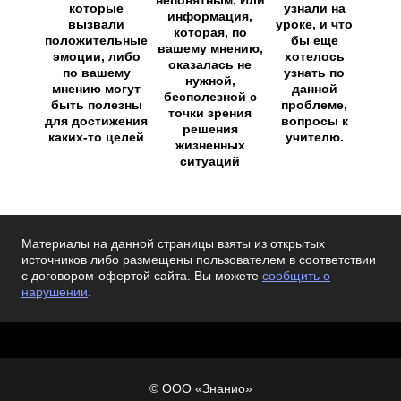
непонятным. Или
которые
узнали на
информация,
вызвали
уроке, и что
которая, по
положительные
бы еще
вашему мнению,
эмоции, либо
хотелось
оказалась не
по вашему
узнать по
нужной,
мнению могут
данной
бесполезной с
быть полезны
проблеме,
точки зрения
для достижения
вопросы к
решения
каких-то целей
учителю.
жизненных
ситуаций
Материалы на данной страницы взяты из открытых
источников либо размещены пользователем в соответствии
с договором-офертой сайта. Вы можете
сообщить о
нарушении
.
© ООО «Знанио»