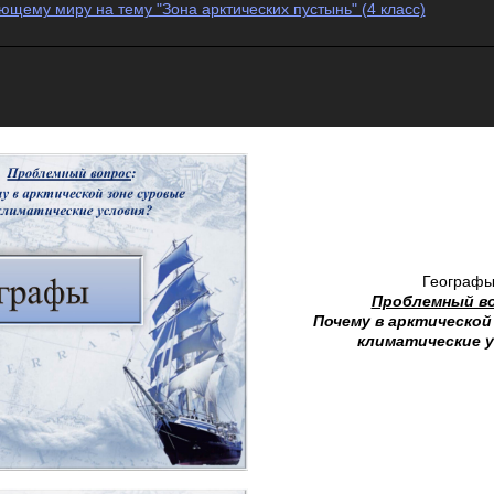
щему миру на тему "Зона арктических пустынь" (4 класс)
Географ
Проблемный в
Почему в арктической
климатические 