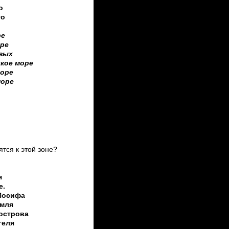
о
го
ре
оре
вых
кое море
море
море
ятся к этой зоне?
я
е.
Иосифа
емля
острова
геля