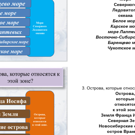
Северног
Ледовито
океана
Белое мо
Карское м
море Лапте
Восточно-Сибирс
Баренцево 
Чукотское 
3. Острова, которые относ
Острова,
которые
относятс
к этой зон
Земля Франца 
Северная З
Новосибирские 
остров Вран