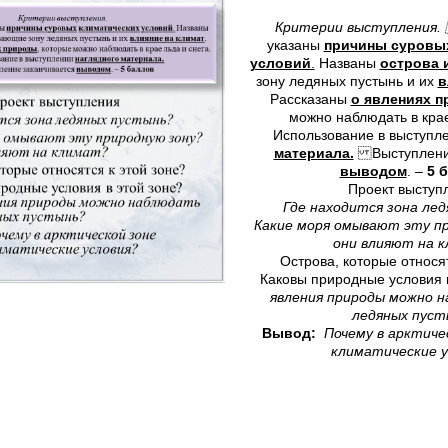
Критерии выступлени
указаны
причины суровы
условий
.
Названы
острова 
зону ледяных пустынь и их
в
Рассказаны
о явлениях 
можно наблюдать в крае
Использование в выступл
материала.
Выступление
выводом
. –
5 
Проект выступ
Где находится зона ле
Какие моря омывают эту пр
они влияют на 
Острова, которые относят
Каковы природные условия 
явления природы можно н
ледяных пуст
Вывод:
Почему в арктиче
климатические у