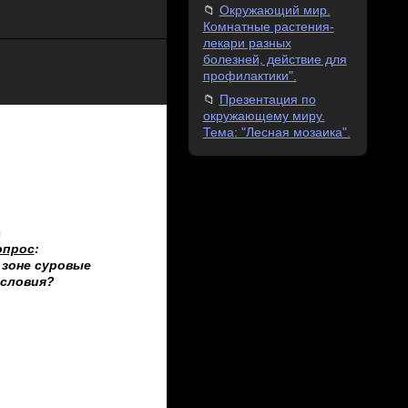
Окружающий мир.
Комнатные растения-
лекари разных
болезней, действие для
профилактики".
Презентация по
окружающему миру.
Тема: "Лесная мозаика".
ы
опрос
:
 зоне суровые
условия?