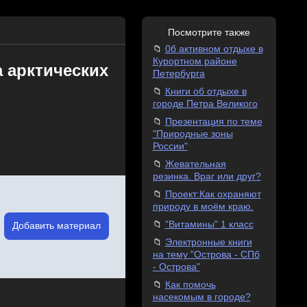
Посмотрите также
0б активном отдыхе в
Курортном районе
 арктических
Петербурга
Книги об отдыхе в
городе Петра Великого
Презентация по теме
"Природные зоны
России"
Жевательная
резинка. Враг или друг?
Проект:Как охраняют
природу в моём краю.
"Витамины" 1 класс
Добавить материал
Электронные книги
на тему "Острова - СПб
- Острова"
Как помочь
насекомым в городе?