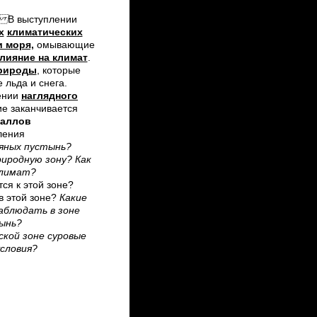
я.
В выступлении
х
климатических
и моря,
омывающие
лияние на климат
.
природы
, которые
 льда и снега.
ении
наглядного
 заканчивается
баллов
ления
дяных пустынь?
иродную зону? Как
климат?
ся к этой зоне?
в этой зоне?
Какие
аблюдать в зоне
ынь?
ской зоне суровые
словия?