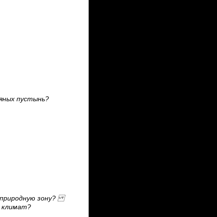
дяных пустынь?
у природную зону?
а климат?