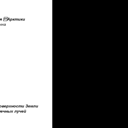
ия Арктики
нна
поверхности Земли
нечных лучей