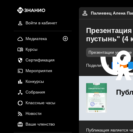
Палиевец Алена Па
Войти в кабинет
Презентация
пустынь" (4 
Медиатека
Курсы
Презентации учебные
Сертификация
Поделиться
Мероприятия
Конкурсы
Публ
Собрания
Классные часы
Новости
Ваше членство
Публикация является ч