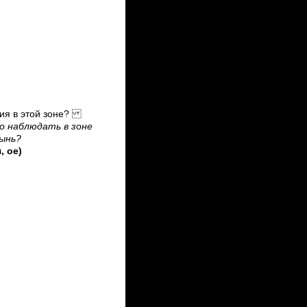
вия в этой зоне?
о наблюдать в зоне
ынь?
, ое)