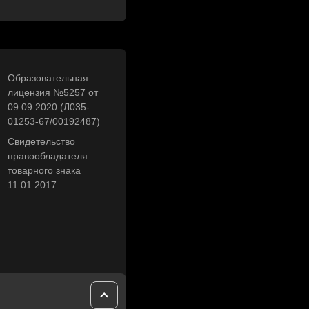
Образовательная
лицензия №5257 от
09.09.2020 (Л035-
01253-67/00192487)
Свидетельство
правообладателя
товарного знака
11.01.2017