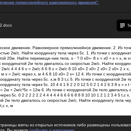
Изучение прямолинейного равномерного движения".
2.docx
Т
еское движение. Равномерное прямолинейное движение. 2. Из точк
стью 2м/с. Найти координату тела через 5с. 1. Из точки с координа
ой 20м. Найти перемеще-ние тела. s - ? 0 х0=- 8 х = х0 + s = х, м х=
 с координатой 2м тело двигалось со скоростью 2м/с. Найти координа
 2м/с 4 4 4 6 v = 2м/с 6 6 8 v = 2м/с 8 10 х0= 2 х0= 2 х0= 2 х0= 2 х х,
, м v = 2м/с через х, м 4 6 8 10 х0= 2 х= 12 4. Из точки с координат
оординату тела через 5с. х,м 8 3 t,с 5. Из точки с координатой 2м т
ординату тела через 5с. 10 4 4 1 6 2 2 0 12 5 0 2 1 4 2 6 3 8 s = v t 
= х = 2м + 2м/с*5с = 12м 6. Из точки с координатой 2м тело двигалось
ез 5с. 0 2 2 2 2 2 2 4 4 4 4 4 6 6 6 6 8 8 8 10 10 1 2 1 2 3 4 5 t,с х, 
ой 2м тело двигалось со скоростью 2м/с. Найти координату тела чере
t,с х, м
траницы взяты из открытых источников либо размещены пользовате
йта. Вы можете
сообщить о нарушении
.