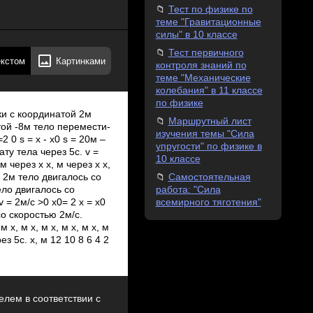
Тест по физике по
теме "Гравитационные
силы" в 10 классе
Тест первичного
екстом
Картинками
контроля знаний по
теме "Механические
колебания" в 11 классе
по физике
и с координатой 2м
Маршрутный лист
той -8м тело перемести-
изучения темы "Сила
2 0 s = х - х0 s = 20м –
упругости" по физике в
ту тела через 5с. v =
10 классе
 м через х х, м через х х,
Самостоятельная
ой 2м тело двигалось со
работа: "Сила
ело двигалось со
всемирного тяготения"
v = 2м/с >0 х0= 2 х = х0
 со скоростью 2м/с.
м х, м х, м х, м х, м х, м
з 5с. х, м 12 10 8 6 4 2
лем в соответствии с