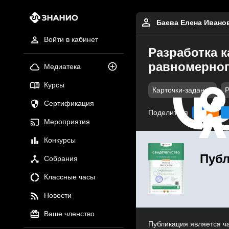
Баева Елена Ивано
Войти в кабинет
Разработка 
равномерног
Медиатека
Курсы
Карточки-задания
Р
Сертификация
Поделиться
Мероприятия
Конкурсы
Публ
Собрания
Классные часы
Новости
Ваше членство
Публикация является ч