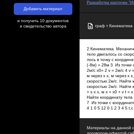
Разработка карточек "
Добавить материал
и получить 10 документов
граф т Кинематика 
и свидетельство автора
2.Кинематика. Механич
тело двигалось со скоро
лось в точку с координат
(-8м) = 28м 3. Из точки
2м/с х0= 2 v = 2м/с 4 v =
м через х х, м через х х
скоростью 2м/с. Найти к
скоростью 2м/с. Найти ко
+ s х х, м х = х0 + v t 
Найти координату тела чер
7. Из точки с координат
4 1 0 5 12 0 1 2 3 4 5 t,с 
Материалы на данной с
договором-офертой са