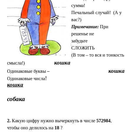
сумма!
Печальный случай! (А у
вас?)
Примечание:
При
решенье не
забудьте
СЛОЖИТЬ
(В том – то вся и тонкость
кошка
смысла!)
кошка
Одинаковые буквы
–
!
Одинаковые числа
кошка
соба
2.
Какую цифру нужно вычеркнуть в числе
572984
,
чтобы оно делилось на
18
?