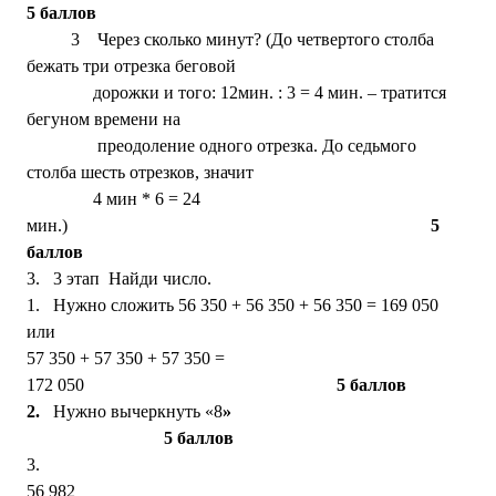
5 баллов
3 Через сколько минут? (До четвертого столба
бежать три отрезка беговой
дорожки и того: 12мин. : 3 = 4 мин. – тратится
бегуном времени на
преодоление одного отрезка. До седьмого
столба шесть отрезков, значит
4 мин * 6 = 24
мин.)
5
баллов
3.
3 этап Найди число.
1.
Нужно сложить 56 350 + 56 350 + 56 350 = 169 050
или
57 350 + 57 350 + 57 350 =
172 050
5 баллов
2.
Нужно вычеркнуть «8
»
5 баллов
3.
56 98