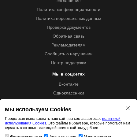
соглашение
Политика конфиденциальности
Политика персональных данных
Проверка документов
Обратная связь
Рекламодателям
Сообщить о нарушении
Центр поддержки
Мы в соцсетях
Вконтакте
Одноклассники
Youtube
Мы используем Cookies
Продолжая использовать наш сайт, вы соглашаетесь с
политикой
использования Cookies
. Это файлы в браузере, которые помогают нам
Образовательная лицензия №5257 от 09.09.2020 (Л035-
сделать ваш опыт взаимодействия с сайтом удобнее.
01253-67/00192487)
Функциональные
Аналитические
Маркетинговые