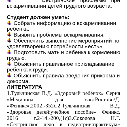
Сестринские проблемы при
вскармливании детей грудного возраста.
Студент должен уметь:
Собрать информацию о вскармливании
ребенка.
Выявить проблемы вскармливания.
Обеспечить выполнение мероприятий по
удовлетворению потребности «есть».
Подготовить мать и ребенка к кормлению
грудью.
Объяснить правильное прикладывание
ребенка к груди.
Объяснить правила введения прикорма и
докорма.
ЛИТЕРАТУРА
1
.Тульчинская В.Д. «Здоровый ребёнок» Серия
«Медицина для вас»Ростовн/Д:
«Феникс»,2002.-352с.
2
.Тульчинская В.Д.
«Здоровье детей:учебное пособие» Феникс,
2016 г.2-14.-200,(1с)3.Соколова Н.Г.
«Сестринское дело в педиатрии:практикум»