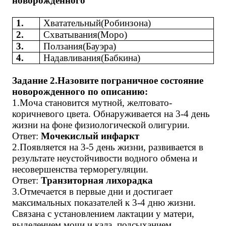
новорожденного
1.
Хватательный(Робинзона)
2.
Схватывания(Моро)
3.
Ползания(Бауэра)
4.
Надавливания(Бабкина)
Задание 2.Назовите пограничное состояние
новорожденного по описанию:
1.Моча становится мутной, желтовато-
коричневого цвета. Обнаруживается на 3-4 день
жизни на фоне физиологической олигурии.
Ответ:
Мочекислый инфаркт
2.Появляется на 3-5 день жизни, развивается в
результате неустойчивости водного обмена и
несовершенства терморегуляции.
Ответ:
Транзиторная лихорадка
3.Отмечается в первые дни и достигает
максимальных показателей к 3-4 дню жизни.
Связана с установлением лактации у матери,
выделением мочи и кала, подсыханием