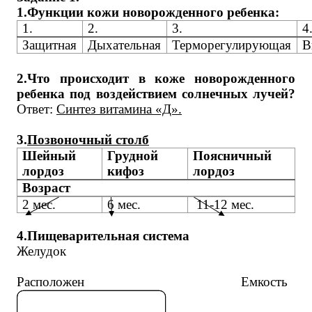
1.Функции кожи новорожденного ребенка:
1.
2.
3.
4
Защитная
Дыхательная
Терморегулирующая
В
2.Что происходит в коже новорожденного
ребенка под воздействием солнечных лучей?
Ответ:
Синтез витамина «Д».
3.
Позвоночный столб
Шейный
Грудной
Поясничный
лордоз
кифоз
лордоз
Возраст
2 мес.
6 мес.
11-12 мес.
4.Пищеварительная система
Желудок
Расположен Емкость