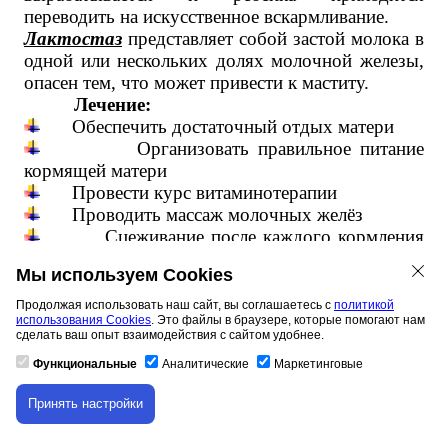
переводить на искусственное вскармливание.
Лактостаз
представляет собой застой молока в
одной или нескольких долях молочной железы,
опасен тем, что может привести к маститу.
Лечение:
Обеспечить достаточный отдых матери
Организовать правильное питание
кормящей матери
Провести курс витаминотерапии
Проводить массаж молочных желёз
Сцеживание после каждого кормления
ребёнка
Мы используем Cookies
Принимать жидкость за 20 минут до
кормления малыша
Продолжая использовать наш сайт, вы соглашаетесь с
политикой
использования Cookies
. Это файлы в браузере, которые помогают нам
Приём лактационного чая
сделать ваш опыт взаимодействия с сайтом удобнее.
Назначить кварцевание молочных желёз
Функциональные
Аналитические
Маркетинговые
Режимы
Принять настройки
Скачивание материала доступно только для
авторизованных пользователей.
кормления