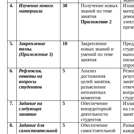
4.
Изучение нового
30
Получение новых
Изла
материала
знаний по теме
мате
занятия
демо
Приложение 2
элек
през
5.
Закрепление
10
Закрепление
Пред
темы.
новых знаний и
студ
(Приложение 3)
умений по теме
выпо
занятия
пись
опро
6.
Рефлексия,
5
Анализ
Резю
ответы на
достижения
резу
вопросы
целей занятия,
занят
студентов
разъяснение
отвеч
непонятных
вопр
моментов
студ
7.
Задание на
5
Обеспечение
Изла
следующее
внеаудиторной
на с
занятие
деятельности
заня
студентов
8.
Задание для
5
Обеспечение
Разъя
самостоятельной
самостоятельной
кажд