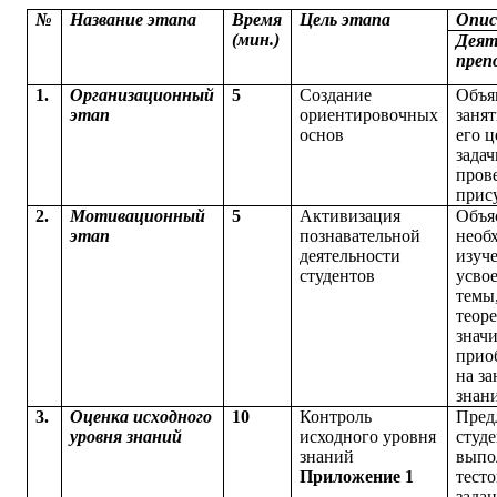
№
Название этапа
Время
Цель этапа
Опис
(мин.)
Деят
преп
1.
Организационный
5
Создание
Объя
этап
ориентировочных
занят
основ
его ц
задач
пров
прис
2.
Мотивационный
5
Активизация
Объя
этап
познавательной
необ
деятельности
изуч
студентов
усво
темы
теор
знач
прио
на з
знан
3.
Оценка исходного
10
Контроль
Пред
уровня знаний
исходного уровня
студ
знаний
выпо
Приложение 1
тест
зада