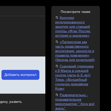
Посмотрите также
Конспект
интегрированного
занятия для старшей
группы «Флаг России:
история и значение»
«Патриотизм как
часть нравственного
воспитания: ценности и
правила поведения»
(беседа для родителей)
Сценарий утренника
к 8 Марта в средней
Добавить материал
группе (дети 4–5 лет)
Тема: «Волшебный
сундучок домовёнка
Кузи»
Развлекательно -
познавательное
дину, развить
мероприятие " Хочу всё
знать".