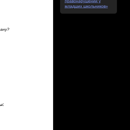
правонарушений у
младших школьников»
ану?
ы: