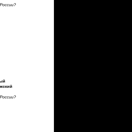
 России?
ый
ежский
 России?