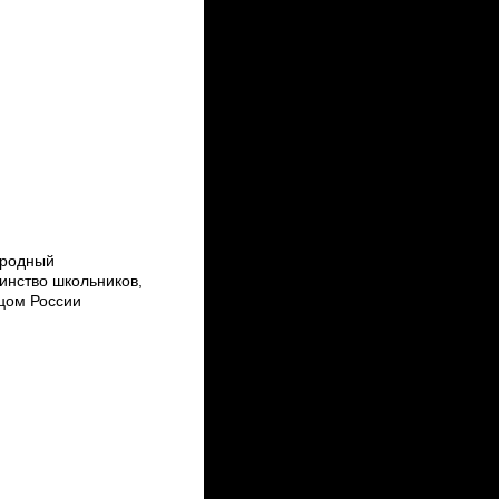
ародный
инство школьников,
ицом России