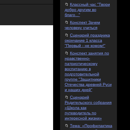
Классный час "Твори
добро другим во
благо..."
Конспект Зачем
человеку учиться
Сценарий праздника
окончание 1 класса
"Первый - не комом!"
Конспект занятия по
нравственно-
патриотическому
воспитанию в
подготовительной
группе "Защитники
Отечества древней Руси
и наших дней"
Сценарий
Родительского собрания
«Школа как
путеводитель по
интересной жизни»
Тема: «Профилактика