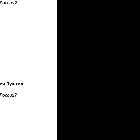
 России?
вич Пушкин
 России?