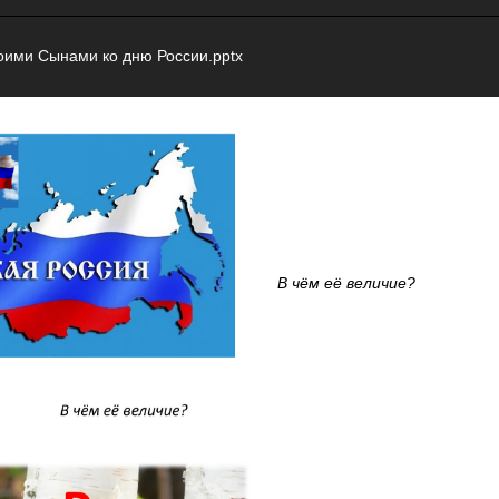
оими Сынами ко дню России.pptx
В чём её величие?