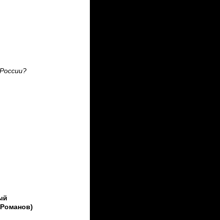
 России?
ый
 Романов)