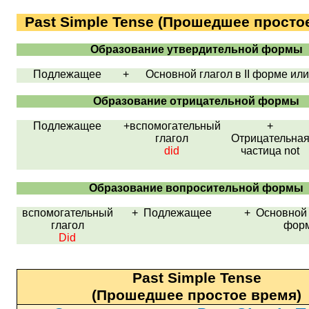
Past Simple Tense
(Прошедшее простое
Образование утвердительной формы
Подлежащее
+ Основной глагол в
II
форме ил
Образование отрицательной формы
Подлежащее
+вспомогательный
+
глагол
Отрицательна
did
частица
not
Образование вопросительной формы
вспомогательный
+
Подлежащее
+ Основной 
глагол
фор
Did
Past Simple Tense
(Прошедшее простое время)