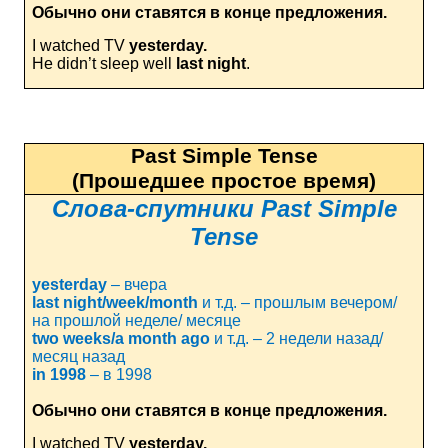
Обычно они ставятся в конце предложения.
I watched TV
yesterday.
He didn’t sleep well
last night
.
Past Simple Tense
(Прошедшее простое время)
Слова
-
спутники
Past Simple
Tense
yesterday
–
вчера
last
night
/
week
/
month
и т.д. – прошлым вечером/
на прошлой неделе/ месяце
two
weeks
/
a
month
ago
и т.д. – 2 недели назад/
месяц назад
in
1998
– в 1998
Обычно они ставятся в конце предложения.
I watched TV
yesterday.