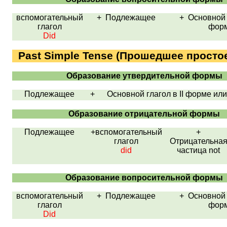
вспомогательный
+
Подлежащее
+ Основной 
глагол
фор
Did
Past Simple Tense
(Прошедшее простое
Образование утвердительной формы
Подлежащее
+ Основной глагол в
II
форме ил
Образование отрицательной формы
Подлежащее
+вспомогательный
+
глагол
Отрицательна
did
частица
not
Образование вопросительной формы
вспомогательный
+
Подлежащее
+ Основной 
глагол
фор
Did