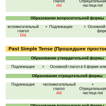
глагол
Отрицательна
did
частица
not
Образование вопросительной формы
вспомогательный
+
Подлежащее
+ Основной 
глагол
фор
Did
Past Simple Tense
(Прошедшее простое
Образование утвердительной формы
Подлежащее
+ Основной глагол в
II
форме ил
Образование отрицательной формы
Подлежащее
+вспомогательный
+
глагол
Отрицательна
did
частица
not
Образование вопросительной формы