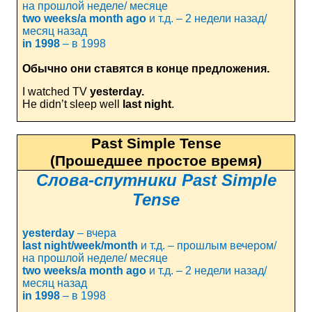
на прошлой неделе/ месяце
two
weeks
/
a
month
ago
и т.д. – 2 недели назад/
месяц назад
in
1998
– в 1998
Обычно они ставятся в конце предложения.
I watched TV
yesterday.
He didn’t sleep well
last night
.
Past Simple Tense
(Прошедшее простое время)
Слова
-
спутники
Past Simple
Tense
yesterday
–
вчера
last
night
/
week
/
month
и т.д. – прошлым вечером/
на прошлой неделе/ месяце
two
weeks
/
a
month
ago
и т.д. – 2 недели назад/
месяц назад
in
1998
– в 1998