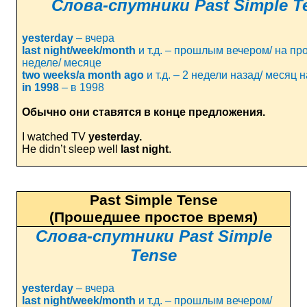
Слова
-
спутники
Past Simple T
yesterday
–
вчера
last
night
/
week
/
month
и т.д. – прошлым вечером/ на п
неделе/ месяце
two
weeks
/
a
month
ago
и т.д. – 2 недели назад/ месяц 
in
1998
– в 1998
Обычно они ставятся в конце предложения.
I watched TV
yesterday.
He didn’t sleep well
last night
.
Past Simple Tense
(Прошедшее простое время)
Слова
-
спутники
Past Simple
Tense
yesterday
–
вчера
last
night
/
week
/
month
и т.д. – прошлым вечером/