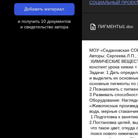
СОЦИАЛЬНЫЙ ПРОЕКТ
Добавить материал
и получить 10 документов
ПИГМЕНТЫ1.doc
и свидетельство автора
МОУ «Седановская СОШ»
Авторы: Сергеева Л.П.,
ХИМИЧЕСКИЕ ВЕЩЕСТВА А
конспект урока химии +
Задачи: 1.Дать определ
и выделить их основны
основные пигменты по 
2.Познакомить с пигмен
3.Развивать способност
Оборудование: Нагляд
«Живописные произведен
вода, мерные стаканчи
1.Подготовка к занятию
2.Постановка целей, выд
что такое цвет, откуда 
поиск нового химичес