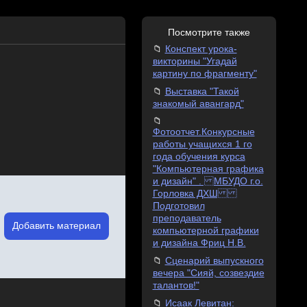
Посмотрите также
Конспект урока-
викторины "Угадай
картину по фрагменту"
Выставка "Такой
знакомый авангард"
Фотоотчет.Конкурсные
работы учащихся 1 го
года обучения курса
"Компьютерная графика
и дизайн" . МБУДО г.о.
Горловка ДХШ
Подготовил
преподаватель
Добавить материал
компьютерной графики
и дизайна Фриц Н.В.
Сценарий выпускного
вечера "Сияй, созвездие
талантов!"
Исаак Левитан: