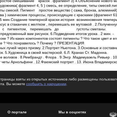
ростое смешивание красок . фрагмент 3) 4.Объяснение нового мат
художника( фрагмент 4, 5 ) ­смесь, ее определение, типы смесей.­пи
пы смесей. Пигмент ­ простое вещество ( сажа, бронза, алюминий)
а ) ­химические процессы, происходящие с красками (фрагмент 6­1
15 мин.Создание темперной краски.история возникновения темперы
уксус в стаканчик с желтком , перемешать ее мутовкой . 2.Получ
чик с пигментом, перемешать до густоты сметаны.
 предложенный вам рисунок. 6.Подведение итогов урока . 2 мин. ­
оке ? ­Из каких компонентов состоят пигменты ? ­Что такое цвет и ег
ке ? ­Что понравилось ? Почему ? ПРЕЗЕНТАЦИЯ
ых лучей через призму. 2.Портрет Ньютона. 3.Основные и составны
. 5.Художница в своей мастерской. 6.Л. Кранах Ст. Мадонна.
 волхвов . 8.Рембрандт . Флора . 9.Энгр .Мадемуазель Ривьер . 10.
т четы Арнольфини . 12.Фаюмский портрет . 13. Икона Владимирско
траницы взяты из открытых источников либо размещены пользовате
йта. Вы можете
сообщить о нарушении
.
О портале
Мы в соцсетях