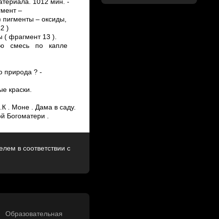
ериала. 10­12 мин. ­
гмент –
 ­пигменты – оксиды,
2 )
 ( фрагмент 13 ).
енную смесь по капле
о природа ? ­
е краски.
К . Моне . Дама в саду.
й Богоматери .
лем в соответствии с
Образовательная