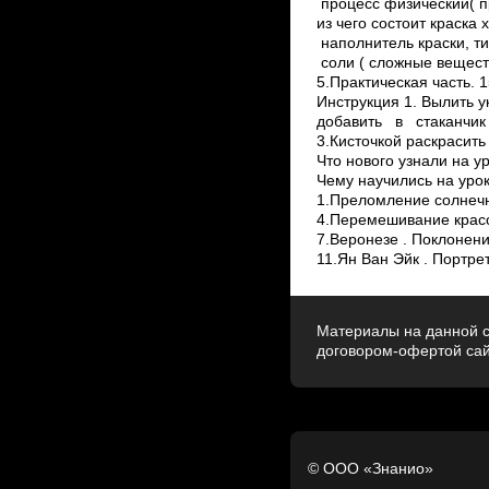
процесс физический( п
из чего состоит краска 
наполнитель краски, ти
соли ( сложные веществ
5.Практическая часть. 
Инструкция 1. Вылить 
добавить в стакан
3.Кисточкой раскрасить
Что нового узнали на ур
Чему научились на уро
1.Преломление солнечн
4.Перемешивание красок
7.Веронезе . Поклонение
11.Ян Ван Эйк . Портре
Материалы на данной с
договором-офертой са
© ООО «Знанио»