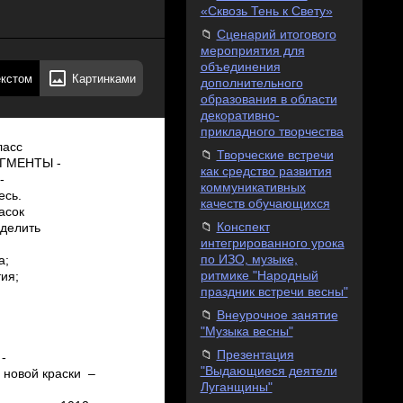
«Сквозь Тень к Свету»
Сценарий итогового
мероприятия для
объединения
екстом
Картинками
дополнительного
образования в области
декоративно-
прикладного творчества
ласс
Творческие встречи
ПИГМЕНТЫ ­
как средство развития
­
коммуникативных
есь.
качеств обучающихся
асок
Конспект
еделить
интегрированного урока
по ИЗО, музыке,
а;
ритмике "Народный
ия;
праздник встречи весны"
Внеурочное занятие
"Музыка весны"
Презентация
­
"Выдающиеся деятели
е новой краски –
Луганщины"