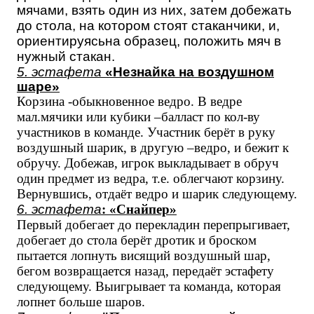
мячами, взять один из них, затем добежать
до стола, на котором стоят стаканчики, и,
ориентируясьна образец, положить мяч в
нужный стакан.
5. эстафета
«Незнайка на воздушном
шаре»
Корзина -обыкновенное ведро. В ведре
мал.мячики или кубики –балласт по кол-ву
участников в команде. Участник берёт в руку
воздушный шарик, в другую –ведро, и бежит к
обручу. Добежав, игрок выкладывает в обруч
один предмет из ведра, т.е. облегчают корзину.
Вернувшись, отдаёт ведро и шарик следующему.
6. эстафета
:
«Снайпер»
Первый добегает до перекладин перепрыгивает,
добегает до стола берёт дротик и броском
пытается лопнуть висящий воздушный шар,
бегом возвращается назад, передаёт эстафету
следующему.
Выигрывает та команда, которая
лопнет больше шаров.