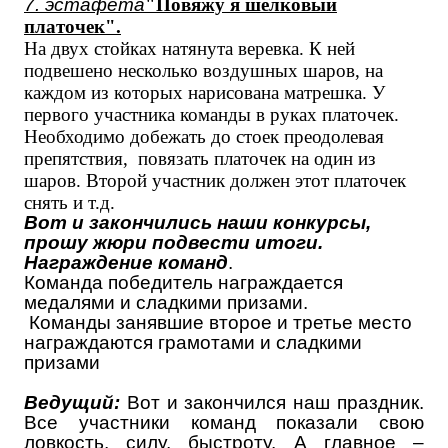
7. эстафета
"Повяжу я шелковый
платочек".
На двух стойках натянута веревка. К ней
подвешено несколько воздушных шаров, на
каждом из которых нарисована матрешка. У
первого участника команды в руках платочек.
Необходимо добежать до стоек преодолевая
препятствия, повязать платочек на один из
шаров. Второй участник должен этот платочек
снять и т.д.
Вот и закончились наши конкурсы,
прошу жюри подвести итоги.
Награждение команд
.
Команда победитель награждается
медалями и сладкими призами.
Команды занявшие второе и третье место
награждаются грамотами и сладкими
призами
Ведущий:
Вот и закончился наш праздник.
Все участники команд показали свою
ловкость, силу, быстроту. А главное –