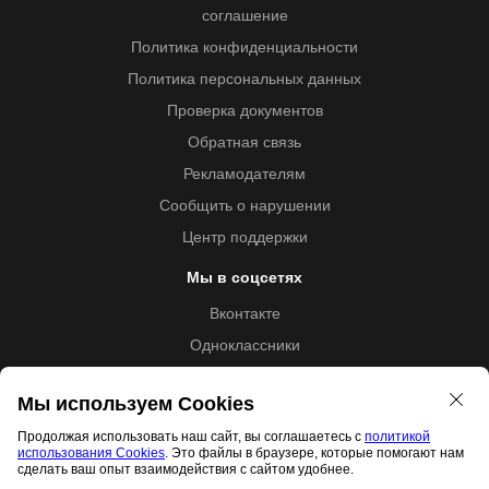
соглашение
Политика конфиденциальности
Политика персональных данных
Проверка документов
Обратная связь
Рекламодателям
Сообщить о нарушении
Центр поддержки
Мы в соцсетях
Вконтакте
Одноклассники
Youtube
Мы используем Cookies
Продолжая использовать наш сайт, вы соглашаетесь с
политикой
использования Cookies
. Это файлы в браузере, которые помогают нам
Образовательная лицензия №5257 от 09.09.2020 (Л035-
сделать ваш опыт взаимодействия с сайтом удобнее.
01253-67/00192487)