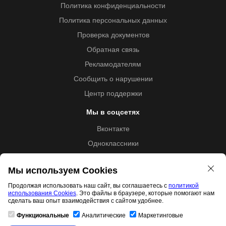
Политика конфиденциальности
Политика персональных данных
Проверка документов
Обратная связь
Рекламодателям
Сообщить о нарушении
Центр поддержки
Мы в соцсетях
Вконтакте
Одноклассники
Youtube
Мы используем Cookies
Продолжая использовать наш сайт, вы соглашаетесь с
политикой
использования Cookies
. Это файлы в браузере, которые помогают нам
Образовательная лицензия №5257 от 09.09.2020 (Л035-
сделать ваш опыт взаимодействия с сайтом удобнее.
01253-67/00192487)
Функциональные
Аналитические
Маркетинговые