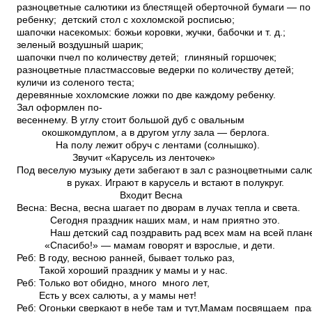
разноцветные салютики из блестящей оберточной бумаги — по
ребенку; детский стол с хохломской росписью;
шапочки насекомых: божьи коровки, жучки, бабочки и т. д.;
зеленый воздушный шарик;
шапочки пчел по количеству детей; глиняный горшочек;
разноцветные пластмассовые ведерки по количеству детей;
куличи из соленого теста;
деревянные хохломские ложки по две каждому ребенку.
Зал оформлен по­
весеннему. В углу стоит большой дуб с овальным
окошком­дуплом, а в другом углу зала — берлога.
На полу лежит обруч с лентами (солнышко).
Звучит «Карусель из ленточек»
Под веселую музыку дети забегают в зал с разноцветными са
в руках. Играют в карусель и встают в полукруг.
Входит Весна
Весна: Весна, весна шагает по дворам в лучах тепла и света.
Сегодня праздник наших мам, и нам приятно это.
Наш детский сад поздравить рад всех мам на всей плане
«Спасибо!» — мамам говорят и взрослые, и дети.
Реб: В году, весною ранней, бывает только раз,
Такой хороший праздник у мамы и у нас.
Реб: Только вот обидно, много ­ много лет,
Есть у всех салюты, а у мамы нет!
Реб: Огоньки сверкают в небе там и тут,Мамам посвящаем пр