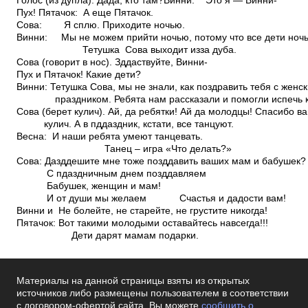
Голос (из дупла). Да­да, кто там?Винни: Это я — Винни­
Пух! Пятачок: А еще Пятачок.
Сова: Я сплю. Приходите ночью.
Винни: Мы не можем прийти ночью, потому что все дети ночь
Тетушка Сова выходит из­за дуба.
Сова (говорит в нос). Зддаствуйте, Винни­
Пух и Пятачок! Какие дети?
Винни: Тетушка Сова, мы не знали, как поздравить тебя с женс
праздником. Ребята нам рассказали и помогли испечь к
Сова (берет кулич). Ай, да ребятки! Ай да молодцы! Спасибо в
кулич. А в пддаздник, кстати, все танцуют.
Весна: И наши ребята умеют танцевать.
Танец – игра «Что делать?»
Сова: Дазддешите мне тоже позддавить ваших мам и бабушек
С пдаздничным днем позддавляем
Бабушек, женщин и мам!
И от души мы желаем Счастья и дадости вам!
Винни и Не болейте, не старейте, не грустите никогда!
Пятачок: Вот такими молодыми оставайтесь навсегда!!!
Дети дарят мамам подарки.
Материалы на данной страницы взяты из открытых
источников либо размещены пользователем в соответствии
с договором-офертой сайта. Вы можете
сообщить о