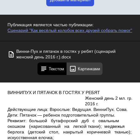
Публикация является частью публикации:
Сценарий "Как весёлый колобок всех друзей собрать помог"
Винни-Пух и пятачок в гостях у ребят (сценарий
женский день 2016 г.).docx
Текстом
Картинками
ВИННИ­ПУХ И ПЯТАЧОК В ГОСТЯХ У РЕБЯТ
Женский день 2 мл. гр.
2016 г.
Действующие лица: Взрослые: Ведущая. Винни­Пух. Сова.
Дети: Пятачок — ребенок подготовительной группы.
Реквизит: большой бутафорский дуб с овальным
окошком (нарисованный на легкой ткани); медвежья
берлога (детский стол, накрытый коричневой тканью);
искусственная елочка;