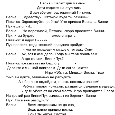
Песня «Салют для мамы»
Дети садятся на стульчики.
В зал вбегает растерянный Пятачок.
Весна: Здравствуй, Пятачок! Куда ты бежишь?
Пятачок: Здравствуйте, ребята! Уже пришла Весна, а Винни­
Пух еще спит!..
Весна: Не переживай, Пятачок, скоро проснется Винни­
Пух, и вы будете вместе играть.
Пятачок: А вдруг Винни­
Пух проспит, тогда женский праздник пройдет
и мы не поздравим мудрую тетушку Сову.
Весна: Ах, вот в чем дело! Тогда мы тебя понимаем.
А где же спит Винни­Пух?
Пятачок показывает на берлогу. ­
Давайте с мишкой поиграем. Дети соглашаются.
Игра «Эй, ты, Мишка» Весна: Тихо­
тихо вы идите, Мишеньку не рабудите.
А к берлоге подойдем, топать ножками начнем!
Ребята топают ножками, раздается рычание медведя
и дети убегают на свои места. Игра проводится 2 раза
На третий раз Винни­Пух вылезает из берлоги. Винни­
Пух: Кто меня разбудил?
Весна: Всем зверюшкам не до сна,
Ведь давно пришла весна.
Соня ты какой, смотри,