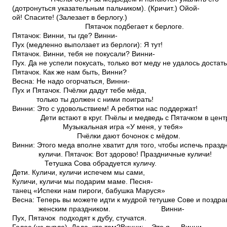
(дотронуться указательным пальчиком). (Кричит.) Ой­ой­
ой! Спасите! (Залезает в берлогу.)
Пятачок подбегает к берлоге.
Пятачок: Винни, ты где? Винни­
Пух (медленно выползает из берлоги): Я тут!
Пятачок. Винни, тебя не покусали? Винни­
Пух. Да не успели покусать, только вот меду не удалось достать
Пятачок. Как же нам быть, Винни?
Весна: Не надо огорчаться, Винни­
Пух и Пятачок. Пчёлки дадут тебе мёда,
только ты должен с ними поиграть!
Винни: Это с удовольствием! А ребятки нас поддержат!
Дети встают в круг. Пчёлы и медведь с Пятачком в цент
Музыкальная игра «У меня, у тебя»
Пчёлки дают бочонок с мёдом.
Винни: Этого меда вполне хватит для того, чтобы испечь праз
куличи. Пятачок: Вот здорово! Праздничные куличи!
Тетушка Сова обрадуется куличу.
Дети. Куличи, куличи испечем мы сами,
Куличи, куличи мы подарим маме. Песня­
танец «Испеки нам пироги, бабушка Маруся»
Весна: Теперь вы можете идти к мудрой тетушке Сове и поздрав
женским праздником. Винни­
Пух, Пятачок подходят к дубу, стучатся.