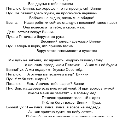
Все друзья к тебе пришли.
Пятачок: Винни, как хорошо, что ты проснулся! Винни­
Пух: Не летают здесь жучки, не проснулись червячки.
Бабочек не видно, очень мне обидно!
Весна: Наши ребятки сейчас станцуют весенний танец насе
Они повеселят и тебя, и своих мам.
Дети встают вокруг Винни­
Пуха и Пятачка и берутся за руки.
Весенний танец насекомых Винни­
Пух: Теперь я верю, что пришла весна.
Вдруг что­то вспоминает и пугается.
­
Мы чуть не забыли, поздравить мудрую тетушку Сову
с женским праздником.Пятачок: А как мы её будем п
Винни­Пух: А мы подарим тётушке Сове мёд.
Пятачок: А откуда мы возьмем мед? Винни­
Пух: У тебя есть шарик?
Пятачок: Есть. А зачем тебе шарик? Винни­
Пух: Вон, на дереве есть пчелиный улей. Я притворюсь тучкой,
пчелы меня не заметят, и я возьму мед.
Пятачок приносит зеленый шарик.
Пчёлки бегут вокруг Винни – Пуха.
Винни­Пух: Я — тучка, тучка, тучка, я вовсе не медведь.
Ах, как приятно тучке по небу лететь.
Пчёлы бегут за медведем и пытаются ужалить его