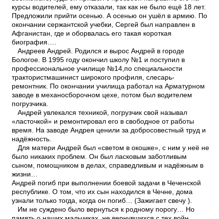
курсы водителей, ему отказали, так как не было ещё 18 лет.
Предложили прийти осенью. А осенью он ушёл в армию. По
окончании сержантской учебки, Сергей был направлен в
Афганистан, где и оборвалась его такая короткая
биография….
Андреев Андрей. Родился и вырос Андрей в городе
Бологое. В 1995 году окончил школу №1 и поступил в
профессиональное училище №14,по специальности
тракторист­машинист широкого профиля, слесарь­
ремонтник. По окончании училища работал на Арматурном
заводе в механосборочном цехе, потом был водителем
погрузчика.
Андрей увлекался техникой, погрузчик свой называл
«ласточкой» и ремонтировал его в свободное от работы
время. На заводе Андрея ценили за добросовестный труд и
надёжность.
Для матери Андрей был «светом в окошке», с ним у неё не
было никаких проблем. Он был ласковым заботливым
сыном, помощником в делах, справедливым и надёжным в
жизни…
Андрей погиб при выполнении боевой задачи в Чеченской
республике. О том, что их сын находился в Чечне, дома
узнали только тогда, когда он погиб… (Зажигает свечу ).
Им не суждено было вернуться к родному порогу… Но
память о наших мальчиках, не вернувшихся с тех войн,