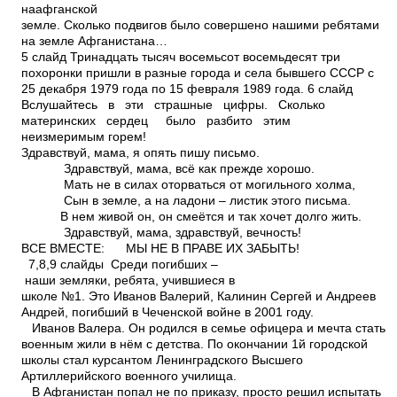
наафганской
земле. Сколько подвигов было совершено нашими ребятами
на земле Афганистана…
5 слайд Тринадцать тысяч восемьсот восемьдесят три
похоронки пришли в разные города и села бывшего СССР с
25 декабря 1979 года по 15 февраля 1989 года. 6 слайд
Вслушайтесь в эти страшные цифры. Сколько
материнских сердец было разбито этим
неизмеримым горем!
Здравствуй, мама, я опять пишу письмо.
Здравствуй, мама, всё как прежде хорошо.
Мать не в силах оторваться от могильного холма,
Сын в земле, а на ладони – листик этого письма.
В нем живой он, он смеётся и так хочет долго жить.
Здравствуй, мама, здравствуй, вечность!
ВСЕ ВМЕСТЕ: МЫ НЕ В ПРАВЕ ИХ ЗАБЫТЬ!
7,8,9 слайды Среди погибших –
наши земляки, ребята, учившиеся в
школе №1. Это Иванов Валерий, Калинин Сергей и Андреев
Андрей, погибший в Чеченской войне в 2001 году.
Иванов Валера. Он родился в семье офицера и мечта стать
военным жили в нём с детства. По окончании 1­й городской
школы стал курсантом Ленинградского Высшего
Артиллерийского военного училища.
В Афганистан попал не по приказу, просто решил испытать