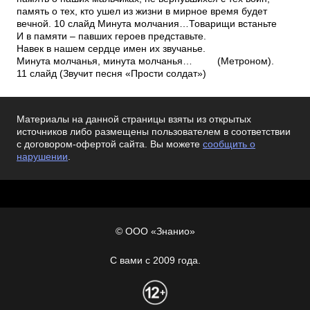
память о тех, кто ушел из жизни в мирное время будет
вечной. 10 слайд Минута молчания…Товарищи встаньте
И в памяти – павших героев представьте.
Навек в нашем сердце имен их звучанье.
Минута молчанья, минута молчанья… (Метроном).
11 слайд (Звучит песня «Прости солдат»)
Материалы на данной страницы взяты из открытых
источников либо размещены пользователем в соответствии
с договором-офертой сайта. Вы можете
сообщить о
нарушении
.
© ООО «Знанио»
С вами с 2009 года.