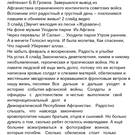
лейтенант Б.В.Громов. Завершился вывод из
Афганистана ограниченного контингента советских войск.
Вспомним этот радостный и грустный день – поклонимся
павшим и обнимем живых! 2 слайд видео
3 слайд (Звучит мелодия из песни «Журавли»)
На фоне музыки Уходили парни Из Афгана
Через перевалы И Саланг… Уходили парни Утром ранним,
А в мечети Голосил мулла. И была молитва, Как спасении,
Что парней Убережет аллах…
Не забыть февраль и воскресение, Радость и улыбки
На устах.4 слайд Закончилась девятилетняя, никем и никому
необъявленная, героическая и трагическая война. Но в
памяти людской ей еще жить долго, потому что ее история
написана кровью солдат и слезами матерей, обелисками и
жестяными звездочками и ворвавшимся фронтовым ветром в
нашу жизнь, песнями. Все дальше и дальше уходят в
историю события афганской войны. Солдаты и
офицеры с достоинством и честью выполнили свой
интернациональный долг в
Демократической Республике Афганистан. Радостно
слышать, что навсегда законченно
кровопролитие наших братьев, отцов и сыновей. Но больно
думать о том, сколько ребят осталось инвалидами. А ещё
больнее всматриваться в фотографии воинов,
которые погибли. Сколько обелисков стоит только