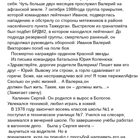
себя. Чуть больше двух месяцев прослужил Валерий на
афганской земле. 7 октября 1988года группа прикрытия,
которой командовал лейтенант Иванов, подверглась
нападению и обстрелу со стороны мятежников в районе
населённого пункта Тажкурган. Выстрелом из гранатомёта
был подбит БРДМ­2, в котором находился лейтенант. До
подхода резервной группы, смертельно раненый, он
продолжал руководить обороной. Иванов Валерий
Викторович погиб на поле боя.
Посмертно награждён орденом Красной звезды.
Из письма командира батальона Юрия Коленюка:
«Здравствуйте, дорогие родители Валерика! Пишет вам его
друг – Юрий. Вывожу эти строки, а горло сдавливает от
горечи. Боже, как несправедливо всё это! Я тоже пережилАфг
Сколько он унёс жизней… А Валерка,он
должен был жить. Такие, как он – должны жить…»
(Зажигает свечу).
Калинин Сергей. Он родился и вырос в Бологое.
Увлекался техникой, любил играть в хоккей.
В 1978 году закончил восемь классов школы №1 и
поступил в техническое училище №7. Учился на слесаря,
занимался в вечерней школе. По завершению учёбы работал
в вагонном депо. Была у Сергея мечта –
выучиться на водителя. Но в
военкомате, куда он пришёл с просьбой направить его на