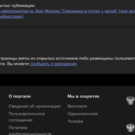
астью публикации:
 мероприятия ко Дню Матери "Смешинка в гостях у детей" (для де
ребностями)
траницы взяты из открытых источников либо размещены пользовате
йта. Вы можете
сообщить о нарушении
.
О портале
Мы в соцсетях
Сведения об организации
Вконтакте
Пользовательское
Одноклассники
соглашение
Youtube
Политика
конфиденциальности