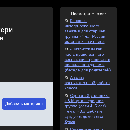
Посмотрите также
Конспект
интегрированного
тери
занятия для старшей
и
группы «Флаг России:
история и значение»
«Патриотизм как
часть нравственного
воспитания: ценности и
правила поведения»
(беседа для родителей)
Анализ
воспитательной работы
класса
Сценарий утренника
к 8 Марта в средней
Добавить материал
группе (дети 4–5 лет)
Тема: «Волшебный
сундучок домовёнка
Кузи»
Развлекательно -