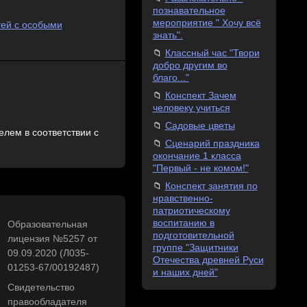
познавательное
мероприятие " Хочу всё
тей с особыми
знать".
Классный час "Твори
добро другим во
благо..."
Конспект Зачем
человеку учиться
Садовые цветы
лем в соответствии с
Сценарий праздника
окончание 1 класса
"Первый - не комом!"
Конспект занятия по
нравственно-
патриотическому
воспитанию в
Образовательная
подготовительной
лицензия №5257 от
группе "Защитники
09.09.2020 (Л035-
Отечества древней Руси
01253-67/00192487)
и наших дней"
Свидетельство
правообладателя