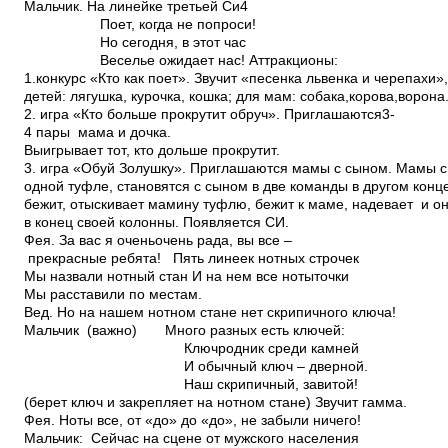
Мальчик. На линейке третьей Си4
Поет, когда не попроси!
Но сегодня, в этот час
Веселье ожидает нас! Аттракционы:
1.конкурс «Кто как поет». Звучит «песенка львенка и черепахи»
детей: лягушка, курочка, кошка; для мам: собака,корова,ворона
2. игра «Кто больше прокрутит обруч». Приглашаются3­
4 пары­ мама и дочка.
Выигрывает тот, кто дольше прокрутит.
3. игра «Обуй Золушку». Приглашаются мамы с сыном. Мамы 
одной туфле, становятся с сыном в две команды в другом конц
бежит, отыскивает мамину туфлю, бежит к маме, надевает и он
в конец своей колонны. Появляется СИ.
Фея. За вас я очень­очень рада, вы все –
прекрасные ребята! Пять линеек нотных строчек
Мы назвали нотный стан И на нем все ноты­точки
Мы расставили по местам.
Вед. Но на нашем нотном стане нет скрипичного ключа!
Мальчик (важно) Много разных есть ключей:
Ключ­родник среди камней
И обычный ключ – дверной.
Наш скрипичный, завитой!
(берет ключ и закрепляет на нотном стане) Звучит гамма.
Фея. Ноты все, от «до» до «до», не забыли ничего!
Мальчик: Сейчас на сцене от мужского населения