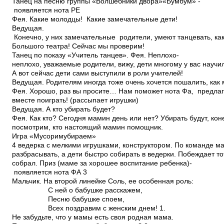
Танец на песню группы «Волшебники двора»«Бум­бум» ­
появляется нота РЕ
Фея. Какие молодцы! Какие замечательные дети!
Ведущая.
Конечно, у них замечательные родители, умеют танцевать, ка
Большого театра! Сейчас мы проверим!
Танец по показу «Учитель танцев». Фея. Неплохо­
неплохо, уважаемые родители, вижу, дети многому у вас научи
А вот сейчас дети сами выступили в роли учителей!
Ведущая. Родителям иногда тоже очень хочется пошалить, как
Фея. Хорошо, раз вы просите… Нам поможет нота Фа, предлага
вместе поиграть! (рассыпает игрушки)
Ведущая. А кто убирать будет?
Фея. Как кто? Сегодня мамин день или нет? Убирать будут, коне
посмотрим, кто настоящий мамин помощник.
Игра «Мусорим­убираем»
4 ведерка с мелкими игрушками, конструктором. По команде 
разбрасывать, а дети быстро собирать в ведерки. Побеждает то
собрал. Приз (маме за хорошее воспитание ребенка)­
появляется нота ФА 3
Мальчик. На второй линейке Соль, ее особенная роль:
С ней о бабушке расскажем,
Песню бабушке споем,
Всех поздравим с женским днем! 1.
Не забудьте, что у мамы есть своя родная мама.