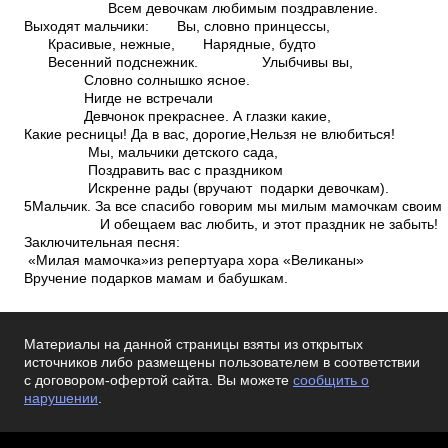
Всем девочкам любимым поздравление.
Выходят мальчики: Вы, словно принцессы,
Красивые, нежные, Нарядные, будто
Весенний подснежник. Улыбчивы вы,
Словно солнышко ясное.
Нигде не встречали
Девчонок прекраснее. А глазки какие,
Какие ресницы! Да в вас, дорогие,Нельзя не влюбиться!
Мы, мальчики детского сада,
Поздравить вас с праздником
Искренне рады (вручают подарки девочкам).
5Мальчик. За все спасибо говорим мы милым мамочкам своим
И обещаем вас любить, и этот праздник не забыть!
Заключительная песня:
«Милая мамочка»из репертуара хора «Великаны»
Вручение подарков мамам и бабушкам.
Материалы на данной страницы взяты из открытых
источников либо размещены пользователем в соответствии
с договором-офертой сайта. Вы можете
сообщить о
нарушении
.