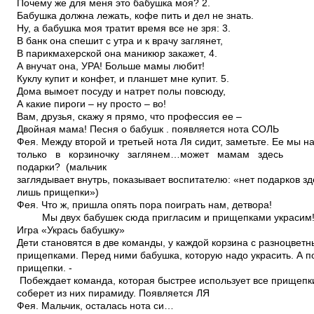
Почему же для меня это бабушка моя? 2.
Бабушка должна лежать, кофе пить и дел не знать.
Ну, а бабушка моя тратит время все не зря: 3.
В банк она спешит с утра и к врачу заглянет,
В парикмахерской она маникюр закажет, 4.
А внучат она, УРА! Больше мамы любит!
Куклу купит и конфет, и планшет мне купит. 5.
Дома вымоет посуду и натрет полы повсюду,
А какие пироги – ну просто – во!
Вам, друзья, скажу я прямо, что профессия ее –
Двойная мама! Песня о бабушк .­ появляется нота СОЛЬ
Фея. Между второй и третьей нота Ля сидит, заметьте. Ее мы н
только в корзиночку заглянем…может мамам здесь
подарки? (мальчик
заглядывает внутрь, показывает воспитателю: «нет подарков зд
лишь прищепки»)
Фея. Что ж, пришла опять пора поиграть нам, детвора!
Мы двух бабушек сюда пригласим и прищепками украсим
Игра «Укрась бабушку»
Дети становятся в две команды, у каждой корзина с разноцвет
прищепками. Перед ними бабушка, которую надо украсить. А п
прищепки. ­
Побеждает команда, которая быстрее использует все прищепк
соберет из них пирамиду. Появляется ЛЯ
Фея. Мальчик, осталась нота си…