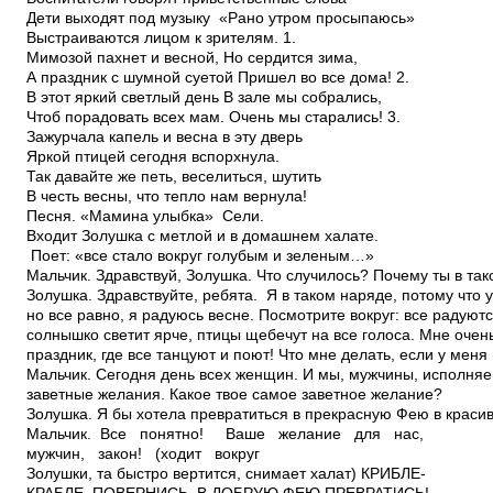
Дети выходят под музыку «Рано утром просыпаюсь»
Выстраиваются лицом к зрителям. 1.
Мимозой пахнет и весной, Но сердится зима,
А праздник с шумной суетой Пришел во все дома! 2.
В этот яркий светлый день В зале мы собрались,
Чтоб порадовать всех мам. Очень мы старались! 3.
Зажурчала капель и весна в эту дверь
Яркой птицей сегодня вспорхнула.
Так давайте же петь, веселиться, шутить
В честь весны, что тепло нам вернула!
Песня. «Мамина улыбка» Сели.
Входит Золушка с метлой и в домашнем халате.
Поет: «все стало вокруг голубым и зеленым…»
Мальчик. Здравствуй, Золушка. Что случилось? Почему ты в та
Золушка. Здравствуйте, ребята. Я в таком наряде, потому что у
но все равно, я радуюсь весне. Посмотрите вокруг: все радуют
солнышко светит ярче, птицы щебечут на все голоса. Мне очень
праздник, где все танцуют и поют! Что мне делать, если у меня
Мальчик. Сегодня день всех женщин. И мы, мужчины, исполняе
заветные желания. Какое твое самое заветное желание?
Золушка. Я бы хотела превратиться в прекрасную Фею в краси
Мальчик. Все понятно! Ваше желание для нас,
мужчин, закон! (ходит вокруг
Золушки, та быстро вертится, снимает халат) КРИБЛЕ­