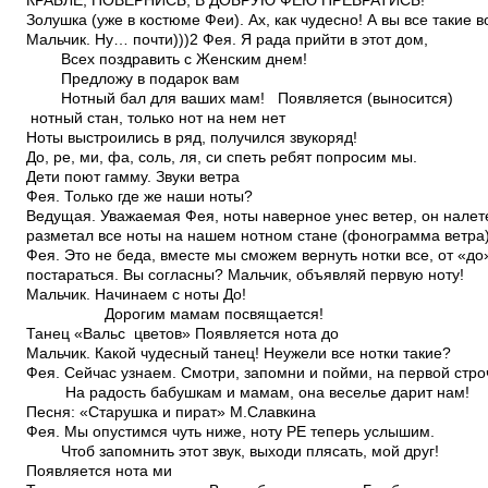
КРАБЛЕ, ПОВЕРНИСЬ, В ДОБРУЮ ФЕЮ ПРЕВРАТИСЬ!
Золушка (уже в костюме Феи). Ах, как чудесно! А вы все такие
Мальчик. Ну… почти)))2 Фея. Я рада прийти в этот дом,
Всех поздравить с Женским днем!
Предложу в подарок вам
Нотный бал для ваших мам! Появляется (выносится)
нотный стан, только нот на нем нет
Ноты выстроились в ряд, получился звукоряд!
До, ре, ми, фа, соль, ля, си спеть ребят попросим мы.
Дети поют гамму. Звуки ветра
Фея. Только где же наши ноты?
Ведущая. Уважаемая Фея, ноты наверное унес ветер, он налет
разметал все ноты на нашем нотном стане (фонограмма ветра
Фея. Это не беда, вместе мы сможем вернуть нотки все, от «до
постараться. Вы согласны? Мальчик, объявляй первую ноту!
Мальчик. Начинаем с ноты До!
Дорогим мамам посвящается!
Танец «Вальс цветов» Появляется нота до
Мальчик. Какой чудесный танец! Неужели все нотки такие?
Фея. Сейчас узнаем. Смотри, запомни и пойми, на первой стро
На радость бабушкам и мамам, она веселье дарит нам!
Песня: «Старушка и пират» М.Славкина
Фея. Мы опустимся чуть ниже, ноту РЕ теперь услышим.
Чтоб запомнить этот звук, выходи плясать, мой друг!
Появляется нота ми