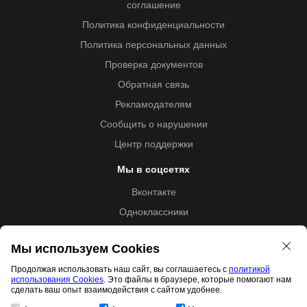
соглашение
Политика конфиденциальности
Политика персональных данных
Проверка документов
Обратная связь
Рекламодателям
Сообщить о нарушении
Центр поддержки
Мы в соцсетях
Вконтакте
Одноклассники
Youtube
Мы используем Cookies
Продолжая использовать наш сайт, вы соглашаетесь с
политикой
использования Cookies
. Это файлы в браузере, которые помогают нам
Образовательная лицензия №5257 от 09.09.2020 (Л035-
сделать ваш опыт взаимодействия с сайтом удобнее.
01253-67/00192487)