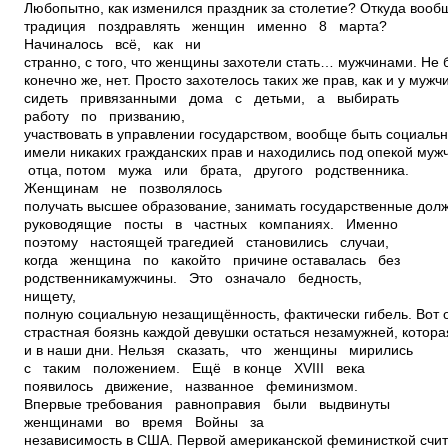
Любопытно, как изменился праздник за столетие? Откуда воо
традиция поздравлять женщин именно 8 марта?
Начиналось всё, как ни
странно, с того, что женщины захотели стать… мужчинами. Не 
конечно же, нет. Просто захотелось таких же прав, как и у мужч
сидеть привязанными дома с детьми, а выбирать
работу по призванию,
участвовать в управлении государством, вообще быть социальн
имели никаких гражданских прав и находились под опекой муж
отца, потом мужа или брата, другого родственника.
Женщинам не позволялось
получать высшее образование, занимать государственные должн
руководящие посты в частных компаниях. Именно
поэтому настоящей трагедией становились случаи,
когда женщина по какой­то причине оставалась без
родственника­мужчины. Это означало бедность,
нищету,
полную социальную незащищённость, фактически гибель. Вот 
страстная боязнь каждой девушки остаться незамужней, котора
и в наши дни. Нельзя сказать, что женщины мирились
с таким положением. Ещё в конце XVIII века
появилось движение, названное феминизмом.
Впервые требования равноправия были выдвинуты
женщинами во время Войны за
независимость в США. Первой американской феминисткой счи