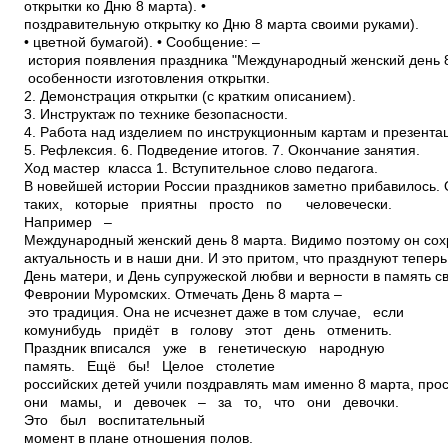
открытки ко Дню 8 марта). •
поздравительную открытку ко Дню 8 марта своими руками).
• цветной бумагой). • Сообщение: –
история появления праздника "Международный женский день 8
­ особенности изготовления открытки.
2. Демонстрация открытки (с кратким описанием).
3. Инструктаж по технике безопасности.
4. Работа над изделием по инструкционным картам и презента
5. Рефлексия. 6. Подведение итогов. 7. Окончание занятия.
Ход мастер ­ класса 1. Вступительное слово педагога.
В новейшей истории России праздников заметно прибавилось.
таких, которые приятны просто по ­ человечески.
Например –
Международный женский день 8 марта. Видимо поэтому он сох
актуальность и в наши дни. И это притом, что празднуют теперь
День матери, и День супружеской любви и верности в память с
Февронии Муромских. Отмечать День 8 марта –
это традиция. Она не исчезнет даже в том случае, если
кому­нибудь придёт в голову этот день отменить.
Праздник вписался уже в генетическую народную
память. Ещё бы! Целое столетие
российских детей учили поздравлять мам именно 8 марта, прост
они мамы, и девочек – за то, что они девочки.
Это был воспитательный
момент в плане отношения полов.