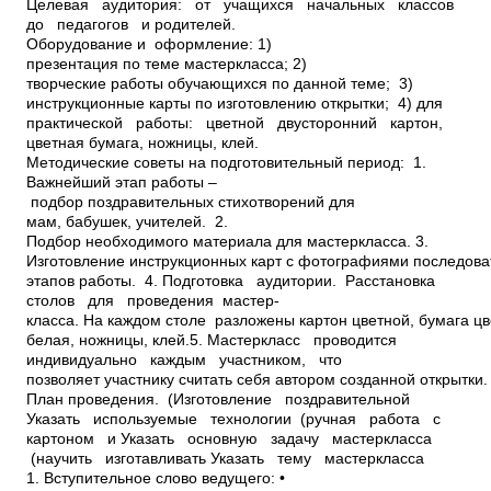
Целевая аудитория: от учащихся начальных классов
до педагогов и родителей.
Оборудование и оформление: 1)
презентация по теме мастер­класса; 2)
творческие работы обучающихся по данной теме; 3)
инструкционные карты по изготовлению открытки; 4) для
практической работы: цветной двусторонний картон,
цветная бумага, ножницы, клей.
Методические советы на подготовительный период: 1.
Важнейший этап работы –
подбор поздравительных стихотворений для
мам, бабушек, учителей. 2.
Подбор необходимого материала для мастер­класса. 3.
Изготовление инструкционных карт с фотографиями последов
этапов работы. 4. Подготовка аудитории. Расстановка
столов для проведения мастер­
класса. На каждом столе разложены картон цветной, бумага цв
белая, ножницы, клей.5. Мастер­класс проводится
индивидуально каждым участником, что
позволяет участнику считать себя автором созданной открытки.
План проведения. (Изготовление поздравительной
Указать используемые технологии (ручная работа с
картоном и Указать основную задачу мастер­класса
(научить изготавливать Указать тему мастер­класса
1. Вступительное слово ведущего: •