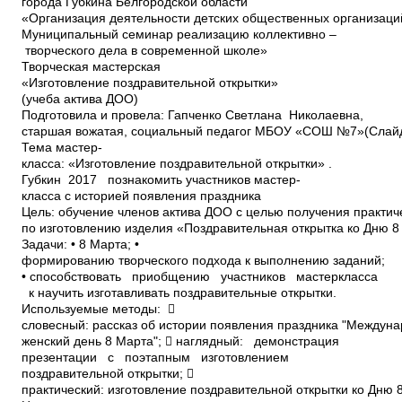
города Губкина Белгородской области
«Организация деятельности детских общественных организаци
Муниципальный семинар реализацию коллективно –
творческого дела в современной школе»
Творческая мастерская
«Изготовление поздравительной открытки»
(учеба актива ДОО)
Подготовила и провела: Гапченко Светлана Николаевна,
старшая вожатая, социальный педагог МБОУ «СОШ №7»(Слайд
Тема мастер­
класса: «Изготовление поздравительной открытки» .
Губкин ­ 2017 познакомить участников мастер­
класса с историей появления праздника
Цель: обучение членов актива ДОО с целью получения практич
по изготовлению изделия «Поздравительная открытка ко Дню 8
Задачи: • 8 Марта; •
формированию творческого подхода к выполнению заданий;
• способствовать приобщению участников мастер­класса
к научить изготавливать поздравительные открытки.
Используемые методы: 
словесный: рассказ об истории появления праздника "Междун
женский день 8 Марта";  наглядный: демонстрация
презентации с поэтапным изготовлением
поздравительной открытки; 
практический: изготовление поздравительной открытки ко Дню 