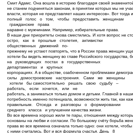
Смит Адамс. Она вошла в историю благодаря своей знаменито
не станем подчиняться законам, в принятии которых мы не уча
власти, которая не представляет наших интересов». Вот тогда и
полный голос о том, чтобы предоставить женщинам
гражданские права
наравне с мужчинами. Например, избирательные права.
В наши дни приоритеты снова сместились. И хотя вопрос не сто
остро, как в прошлые столетия, активистки
общественных движений по­
прежнему не устают повторять, что в России права женщин у
хотели бы видеть женщину во главе Российского государства,
на руководящих постах в государственных
департаментах и крупных
корпорациях. А в обществе, озабоченном проблемами демогр
силы домостроевские настроения. Сами же женщины
хотели бы самостоятельно решать свою судьбу –
работать, если хочется, или не
работать, а заниматься только домом и детьми. Главной в наши
потребность именно потенциала, возможности жить так, как ка
правильным. Отсюда и разговоры о формировании
среднего класса и улучшении качества жизни.
Во все времена хорошо жили те пары, отношения между кото
основаны на любви и согласии. По большому счёту борьба жен
права во все времена означала только одно: они хотели, чтобы
с ними считались. Вот и вся формула счастья. День 8