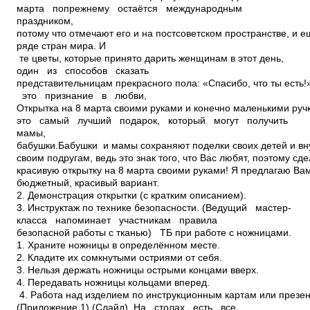
марта по­прежнему остаётся международным
праздником,
потому что отмечают его и на постсоветском пространстве, и 
ряде стран мира. И
те цветы, которые принято дарить женщинам в этот день,
один из способов сказать
представительницам прекрасного пола: «Спасибо, что ты есть!
это признание в любви,
Открытка на 8 марта своими руками и конечно маленькими руч
это самый лучший подарок, который могут получить
мамы,
бабушки.Бабушки и мамы сохраняют поделки своих детей и вн
своим подругам, ведь это знак того, что Вас любят, поэтому сд
красивую открытку на 8 марта своими руками! Я предлагаю Ва
бюджетный, красивый вариант.
2. Демонстрация открытки (с кратким описанием).
3. Инструктаж по технике безопасности. (Ведущий мастер­
класса напоминает участникам правила
безопасной работы с тканью) ТБ при работе с ножницами.
1. Храните ножницы в определённом месте.
2. Кладите их сомкнутыми остриями от себя.
3. Нельзя держать ножницы острыми концами вверх.
4. Передавать ножницы кольцами вперед.
4. Работа над изделием по инструкционным картам или презен
(Приложение 1) (Слайд). На столах есть все