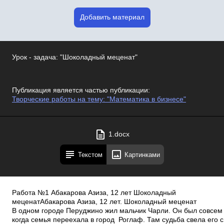
Добавить материал
Урок - задача: "Шоколадный меценат"
Публикация является частью публикации:
Творческие работы на тему: "Математика в бизнесе"
1.docx
Текстом
Картинками
Работа №1 Абакарова Азиза, 12 лет Шоколадный
меценатАбакарова Азиза, 12 лет. Шоколадный меценат
В одном городе Перуджино жил мальчик Чарли. Он был совсем
когда семья переехала в город Роглаф. Там судьба свела его 