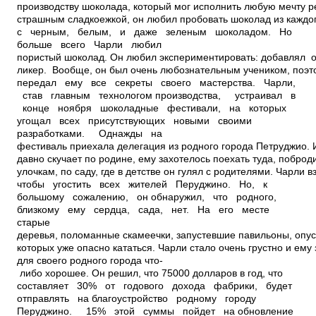
производству шоколада, который мог исполнить любую мечту р
страшным сладкоежкой, он любил пробовать шоколад из каждог
с черным, белым, и даже зеленым шоколадом. Но
больше всего Чарли любил
пористый шоколад. Он любил экспериментировать: добавлял о
ликер. Вообще, он был очень любознательным учеником, поэ
передал ему все секреты своего мастерства. Чарли,
став главным технологом производства, устраивал в
конце ноября шоколадные фестивали, на которых
угощал всех присутствующих новыми своими
разработками. Однажды на
фестиваль приехала делегация из родного города Петруджио. 
давно скучает по родине, ему захотелось поехать туда, поброди
улочкам, по саду, где в детстве он гулял с родителями. Чарли 
чтобы угостить всех жителей Перуджино. Но, к
большому сожалению, он обнаружил, что родного,
близкому ему сердца, сада, нет. На его месте
старые
деревья, поломанные скамеечки, запустевшие павильоны, опус
которых уже опасно кататься. Чарли стало очень грустно и ему
для своего родного города что­
либо хорошее. Он решил, что 75000 долларов в год, что
составляет 30% от годового дохода фабрики, будет
отправлять на благоустройство родному городу
Перуджино. 15% этой суммы пойдет на обновление