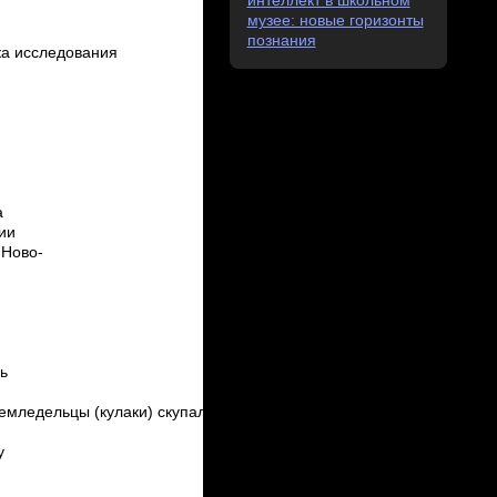
интеллект в школьном
музее: новые горизонты
познания