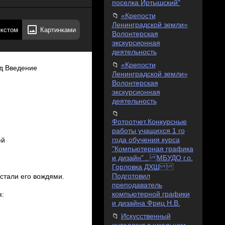
поселка Иртышский"
«Крепости
Ленинградской земли»
екстом
Картинками
Волонтерская
экскурсионная
деятельность
«Крепости
ое слово "продразверстка", введенного Временным правительством. Крестьянам объясняли, что пока идет война, необходимо для победы пожертвовать частью урожая. Им оставалось зерна только на то, чтобы прокормить себя, скотину, да засеять поля на следующий год. Всё чаще обращались люди к Золотарёву: ­Вот ты партийный ­ рассуждали его односельчане. ­ Ну и расскажи нам об этой самой революции. Почему она не дала нам землю? Кляп ею делать, такой революцией? ­ Всему свой черед, ­ объяснял Иосип Исидорович. ­ Земля будет нашей. Изберем верных людей в сельский Совет и решим вопрос об изъятии земли у Шубина и Болховитиной. ­ А где они, верные люди? ­ наседали крестьяне. ­ Найдем таких среди вас. ­ А кто будет искать­то? ­ Поживем – увидим. Крестьяне спорили, горячились, не отступали от Золотарева. Иосип Исидорович присматривался к односельчанам, изучая обстановку. Быстрый в движениях, как все кавалеристы, он не сидел дома. Ходил пешком в Хлевное. Тут он познакомился с Яковом 3Васильевичем Пожидаевым. Вместе с ним создали партийную ячейку. Побывал Иосиф Исидорович и в Задонске. Каждый раз, возвратившись из уездного центра, хмурил брови. ­ Чем ты недоволен? ­ спрашивал его Я.В.Пожидаев. ­ Всем! ­ рез
Ленинградской земли»
Волонтерская
экскурсионная
деятельность
Фотоотчет.Конкурсные
работы учащихся 1 го
года обучения курса
"Компьютерная графика
и дизайн" . МБУДО г.о.
Горловка ДХШ
Подготовил
преподаватель
компьютерной графики
и дизайна Фриц Н.В.
Искусственный