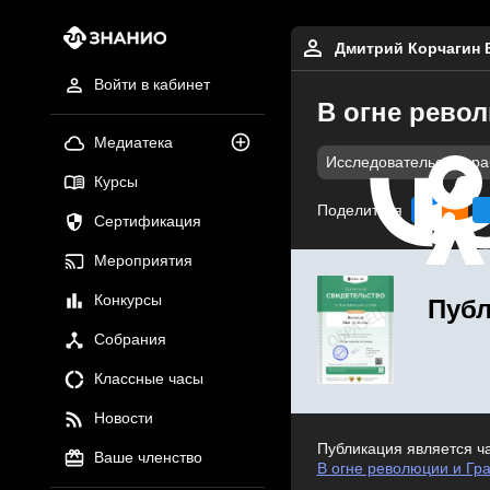
Дмитрий Корчагин 
Войти в кабинет
В огне рево
Медиатека
Исследовательские р
Курсы
Поделиться
Сертификация
Мероприятия
Конкурсы
Публ
Собрания
Классные часы
Новости
Публикация является ч
Ваше членство
В огне революции и Гр