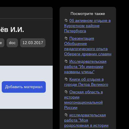
Посмотрите также
0б активном отдыхе в
Курортном районе
ёв И.И.
Петербурга
Презентация
е
doc
12.03.2017
Обобщение
педагогического опыта
Обереги древних славян
Исследовательская
работа "Их именами
названы улицы"
Книги об отдыхе в
городе Петра Великого
Добавить материал
Омская область в
истории
многонациональной
России
исследовательская
работа "Моя
родословная в истории