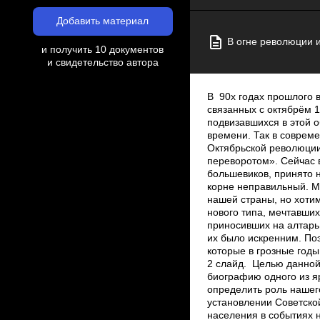
Добавить материал
В огне революции и
и получить 10 документов
и свидетельство автора
В 90­х годах прошлого века стало модным рассуждать об отрицательных явлениях, 1 слайд Введение связанных с октябрём 1917 года и последовавших за ним событиями. Большинство людей, подвизавшихся в этой области, выказывало явно негативную оценку людей и явлений того времени. Так в современной истории установилось, в общем, отрицательное отношение к Октябрьской революции, которую стали называть не иначе, как «большевистским переворотом». Сейчас всех, кто участвовал в событиях начала прошлого века на стороне большевиков, принято называть чуть ли не предателями. Нам кажется, что такой взгляд в корне неправильный. Мы не берёмся спорить о том, что и кто были благом или вредом для нашей страны, но хотим отметить, что начало прошлого века подарило нашей стране людей нового типа, мечтавших о лучшей доле для всех, боровшихся за это и зачастую приносивших на алтарь этой борьбы свои жизни. Если они и заблуждались, то заблуждение их было искренним. Поэтому мы считаем неправильным забывать имена тех людей, которые в грозные годы революций и Гражданской войны возглавили народное движение, стали его вождями. 2 слайд. Целью данной работы является исследование событий начала ХХ века через биографию одного из ярких представителей людей новой формации. Задачи исследования: определить роль нашего земляка, члена ВКП(Б) Золотарёва Иосипа Исидоровича в установлении Советской власти в регионе; определить степень активности участия населения в событиях начала прошлого века. В исследовании использовались архивные материалы школьного краеведческого музея, краеведческая литература, записи воспоминаний современников событий. В начале работы над докладом обозначилась основная трудность – исследуемые Методика исследования события настолько далеки от текущего момента, что обратиться к современникам событий нет никакой возможности – одни из них погибли на фронтах Гражданской и Великой Отечественной войн, остальные умерли от старости. Таким образом единственным доступным нам методом оказался метод поиска сохранившихся документов, упоминаний в литературе, в семейных и музейных архивах. Результаты исследования Собирая по крупицам сохранившиеся материалы, анализируя их, мы смогли составить примерную картину событий исследуемого врем