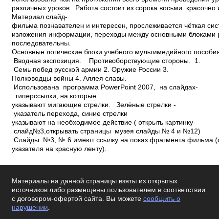
различных уроков . Работа состоит из сорока восьми красочно
Материал слайд­
фильма познавателен и интересен, прослеживается чёткая си
изложения информации, переходы между основными блоками 
последовательны.
Основные логические блоки учебного мультимедийного пособи
Вводная экспозиция. Противоборствующие стороны. 1.
Семь побед русской армии 2. Оружие России 3.
Полководцы войны 4. Аллея славы.
Использована программа PowerPoint 2007, на слайдах­
гиперссылки, на которые
указывают мигающие стрелки. Зелёные стрелки ­
указатель перехода, синие стрелки
указывают на необходимое действие ( открыть картинку­
слайд№3,открывать страницы музея­ слайды № 4 и №12)
Слайды №3, № 6 имеют ссылку на показ фрагмента фильма (
указателя на красную ленту).
Материалы на данной страницы взяты из открытых
источников либо размещены пользователем в соответствии
с договором-офертой сайта. Вы можете
сообщить о
нарушении
.