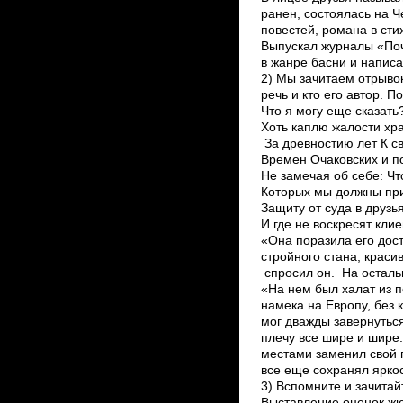
ранен, состоялась на Ч
повестей, романа в стих
Выпускал журналы «Поч
в жанре басни и написал
2) Мы зачитаем отрывок
речь и кто его автор. П
Что я могу еще сказать
Хоть каплю жалости хра
За древностию лет К с
Времен Очаковских и по
Не замечая об себе: Что
Которых мы должны при
Защиту от суда в друзь
И где не воскресят кли
«Она поразила его дос
стройного стана; красив
спросил он. ­ На остал
«На нем был халат из 
намека на Европу, без к
мог дважды завернуться
плечу все шире и шире.
местами заменил свой 
все еще сохранял яркос
3) Вспомните и зачитай
Выставление оценок жю