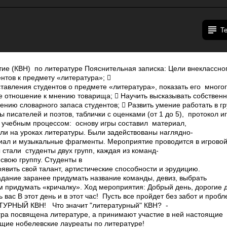
Т
ие (КВН) по литературе Пояснительная записка: Цели внеклассно
нтов к предмету «литература»; 
авления студентов о предмете «литература», показать его многог
е отношение к мнению товарища;  Научить высказывать собственну
нию словарного запаса студентов;  Развить умение работать в гр
 писателей и поэтов, таблички с оценками (от 1 до 5), протокол и
 учебным процессом: основу игры составил материал,
ли на уроках литературы. Были задействованы наглядно­
ал и музыкальные фрагменты. Мероприятие проводится в игровой
стали студенты двух групп, каждая из команд­
свою группу. Студенты в
явить свой талант, артистические способности и эрудицию.
дание заранее придумать название команды, девиз, выбрать
 придумать «кричалку». Ход мероприятия: Добрый день, дорогие 
вас В этот день и в этот час! Пусть все пройдет без забот и пробл
УРНЫЙ КВН! ­ Что значит "литературный" КВН? ­
игра посвящена литературе, а принимают участие в ней настоящие
ущие нобелевские лауреаты по литературе!