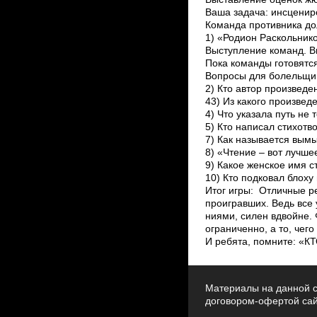
Ваша задача: инсцениро
Команда противника дол
1) «Родион Раскольнико
Выступление команд. В
Пока команды готовятс
Вопросы для болельщико
2) Кто автор произведе
43) Из какого произвед
4) Что указала путь не 
5) Кто написал стихотв
7) Как называется вым
8) «Чтение – вот лучшее
9) Какое женское имя с
10) Кто подковал блоху 
Итог игры: Отличные ре
проигравших. Ведь все 
ниями, силен вдвойне. 
ограниченно, а то, чег
И ребята, помните: 
Материалы на данной с
договором-офертой са