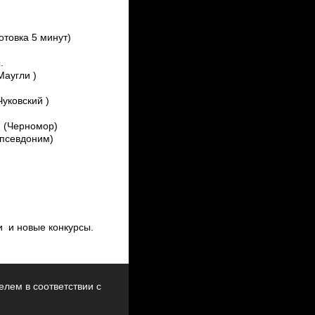
отовка 5 минут)
.
Маугли )
уковский )
й (Черномор)
(псевдоним)
чи и новые конкурсы.
лем в соответствии с