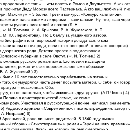
 продолжил ее так: «… чем поветь о Ромео и Джульетте». А как отв
в прочитал Деду Морозу всего Пастернака. А кто ваш любимый пис
ри. Максимум – 3 балла. Третий конкурс: «Конкурс капитанов».
накомили нас с вашими лидерами – капитанами. Ну, что, ваш чере
ртреты русских писателей и поэтов (Л. Н.
, Ф. И. Тютчева, И. А. Крылова, В. А. Жуковского, А. П.
а, М. Ю. Лермонтова). По 1 баллу за угаданного автора.
из биографии или творческой истории догадаться, о ком
к капитанам по очереди, если ответ неверный, отвечает соперник). 
о дворянского рода. Детство провел в подмосковном
рловской губернии в селе Овстуг. (Ф. И. Тютчев.) 2)
оложников русского романтизма. Его поэзия насыщена
таниями, романтически переосмысленными образами
. А. Жуковский.) 3)
 был с 16 лет самостоятельно зарабатывать на жизнь и
е того, он умудрялся часть денег посылать матери. О себе он гово
тература – незаконная. Обе,
угу, но не настолько, чтобы исключать друг друга». (А.П.Чехов.) 4)
я Поляна в аристократической семье, их семья
ому роду. Участвовал в русско­турецкой войне, написал знаменит
) 5) Редактор журнала «Современник», писатель­гражданин, автор 
 А. Некрасов) 6)
 Арсеньевой, рано лишился родителей. В 1840 году вышли
нный сборник «Стихотворения» и роман «Герой нашего времени».
ли его французом. Дуэль, на которой он был смертельно