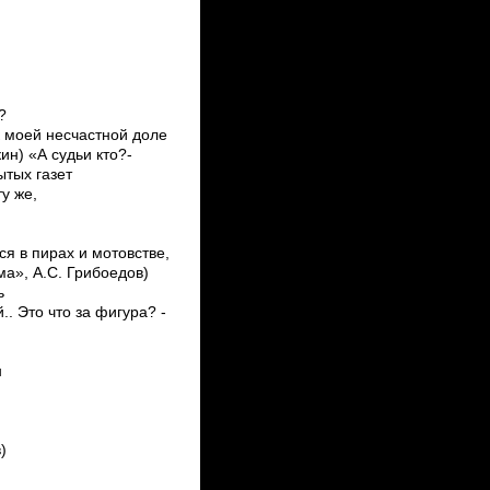
?
к моей несчастной доле
ин) «А судьи кто?­
тых газет
у же,
я в пирах и мотовстве,
а», А.С. Грибоедов)
ль
 ­Это что за фигура? ­
н
)