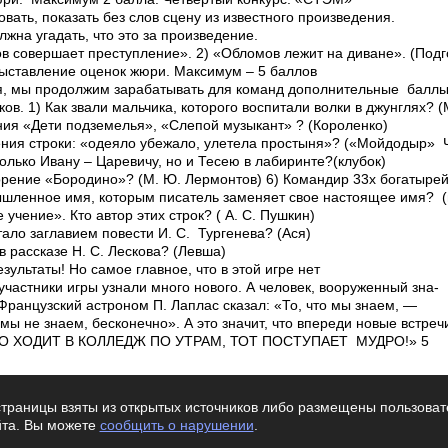
вать, показать без слов сцену из известного произведения.
жна угадать, что это за произведение.
в совершает преступление». 2) «Обломов лежит на диване». (Подг
ыставление оценок жюри. Максимум – 5 баллов
я, мы продолжим зарабатывать для команд дополнительные баллы
в. 1) Как звали мальчика, которого воспитали волки в джунглях? (
ния «Дети подземелья», «Слепой музыкант» ? (Короленко)
ения строки: «одеяло убежало, улетела простыня»? («Мойдодыр» Ч
только Ивану – Царевичу, но и Тесею в лабиринте?(клубок)
орение «Бородино»? (М. Ю. Лермонтов) 6) Командир 33­х богатыре
ышленное имя, которым писатель заменяет свое настоящее имя? 
 учение». Кто автор этих строк? ( А. С. Пушкин)
тало заглавием повести И. С. Тургенева? (Ася)
в рассказе Н. С. Лескова? (Левша)
зультаты! Но самое главное, что в этой игре нет
участники игры узнали много нового. А человек, вооруженный зна­
Французский астроном П. Лаплас сказал: «То, что мы знаем, —
о мы не знаем, бесконечно». А это значит, что впереди новые встре
«КТО ХОДИТ В КОЛЛЕДЖ ПО УТРАМ, ТОТ ПОСТУПАЕТ МУДРО!» 5
траницы взяты из открытых источников либо размещены пользовате
йта. Вы можете
сообщить о нарушении
.