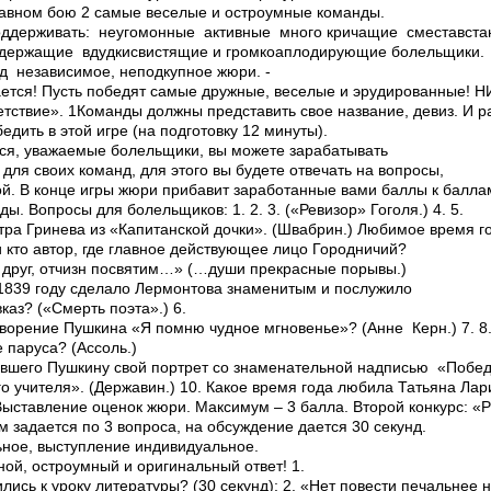
равном бою 2 самые веселые и остроумные команды.
держивать: ­неугомонные ­активные ­много кричащие ­с­места­встаю
х­держащие ­в­дудки­свистящие и громко­аплодирующие болельщики.
д ­ независимое, неподкупное жюри. ­
ается! Пусть победят самые дружные, веселые и эрудированные! 
тствие». 1Команды должны представить свое название, девиз. И р
дить в этой игре (на подготовку 1­2 минуты).
тся, уважаемые болельщики, вы можете зарабатывать
ля своих команд, для этого вы будете отвечать на вопросы,
ой. В конце игры жюри прибавит заработанные вами баллы к балла
ы. Вопросы для болельщиков: 1. 2. 3. («Ревизор» Гоголя.) 4. 5.
ра Гринева из «Капитанской дочки». (Швабрин.) Любимое время го
 кто автор, где главное действующее лицо Городничий?
 друг, отчизн посвятим…» (…души прекрасные порывы.)
 1839 году сделало Лермонтова знаменитым и послужило
каз? («Смерть поэта».) 6.
ворение Пушкина «Я помню чудное мгновенье»? (Анне Керн.) 7. 8.
е паруса? (Ассоль.)
ившего Пушкину свой портрет со знаменательной надписью «Побе
о учителя». (Державин.) 10. Какое время года любила Татьяна Лар
ыставление оценок жюри. Максимум – 3 балла. Второй конкурс: «Р
 задается по 3 вопроса, на обсуждение дается 30 секунд.
ное, выступление индивидуальное.
ой, остроумный и оригинальный ответ! 1.
лись к уроку литературы? (30 секунд); 2. «Нет повести печальнее 