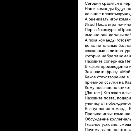
Сегодня сразятся в не
Наши команды будут под
дающие ­плакаты­в­рука
А оценивать игру коман
Итак! Наша игра начин
Первый конкурс: «Приве
именно они должны побе
А пока команды готовя
дополнительные баллы д
связанные с литератур
которые набрали команд
Назовите соперника Пет
В каком произведении и
Закончите фразу: «Мой
Какое стихотворение в
причиной ссылки на Кав
Кому посвящено стихот
(Дантес.) Кто ждал алы
Назовите поэта, подар
ученику от побежденног
Выступление команд. В
Правила игры: командам
Обсуждение коллегиаль
Главное условие: смешн
Почему вы не подготови