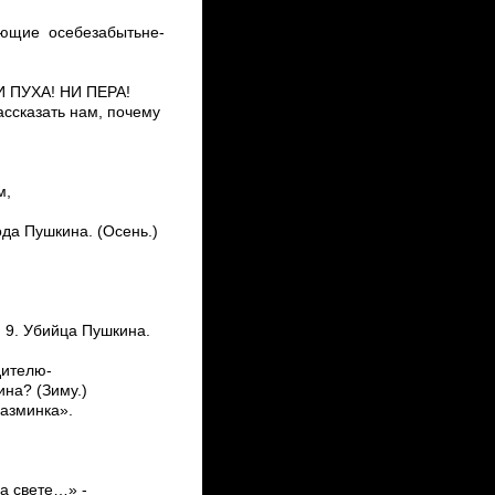
щие ­о­себе­забыть­не­
НИ ПУХА! НИ ПЕРА!
ассказать нам, почему
м,
да Пушкина. (Осень.)
 9. Убийца Пушкина.
дителю­
ина? (Зиму.)
азминка».
на свете…» ­