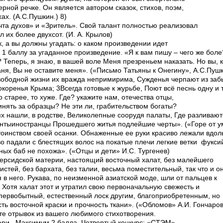
ерной речке. Он является автором сказок, стихов, поэм,
ах. (А.С.Пушкин.) 8)
та духов» и «Зритель». Свой талант полностью реализовал
 их более двухсот. (И. А. Крылов)
, а вы должны угадать: о каком произведении идет
о 1 баллу за угаданное произведение. «Я к вам пишу – чего же боле
? Теперь, я знаю, в вашей воле Меня презреньем наказать. Но вы, 
ня, Вы не оставите меня». («Письмо Татьяны к Онегину», А.С.Пушк
вободной жизни их вражда непримирима, Сужденья черпают из забы
коренья Крыма; 3Всегда готовые к журьбе, Поют всё песнь одну и т
 старее, то хуже. Где? укажите нам, отечества отцы,
нять за образцы? Не эти ли, грабительством богаты?
ях нашли, в родстве, Великолепные соорудя палаты, Где разливаютс
енты­иностранцы Прошедшего житья подлейшие черты». («Горе от ум
тоинством своей осанки. Обнаженные ее руки красиво лежали вдо
о падали с блестящих волос на покатые плечи легкие ветки фуксий..
ьных баб не похожа». («Отцы и дети» И.С. Тургенев)
персидской материи, настоящий восточный халат, без малейшего
истей, без бархата, без талии, весьма поместительный, так что и о
 в него. Рукава, по неизменной азиатской моде, шли от пальцев к
 Хотя халат этот и утратил свою первоначальную свежесть и
первобытный, естественный лоск другим, благоприобретенным, но
ть восточной краски и прочность ткани». («Обломов» А.И. Гончаров
те отрывок из вашего любимого стихотворения.
ри. Максимум 2 балла. Четвертый конкурс: «СТЭМ»