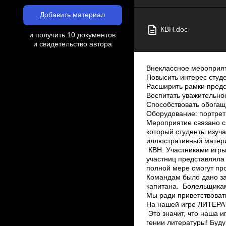
Добавить материал
КВН.doc
и получить 10 документов
и свидетельство автора
Внеклассное мероприят
Повысить интерес студе
Расширить рамки предст
Воспитать уважительно
Способствовать обогаще
Оборудование: портреты
Мероприятие связано с
который студенты изуча
иллюстративный матери
КВН. Участниками игры 
участниц представляла 
полной мере смогут про
Командам было дано за
капитана. Болельщикам
Мы ради приветствовать 
На нашей игре ЛИТЕРАТ
Это значит, что наша 
гении литературы! Буд