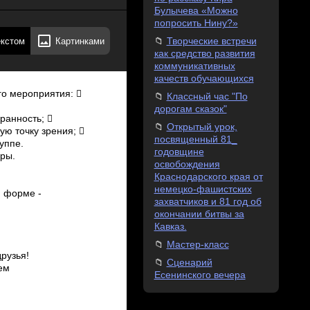
Булычева «Можно
попросить Нину?»
екстом
Картинками
Творческие встречи
как средство развития
коммуникативных
качеств обучающихся
го мероприятия: 
Классный час "По
дорогам сказок"
ранность; 
Открытый урок,
ю точку зрения; 
посвященный 81_
уппе.
годовщине
гры.
освобождения
Краснодарского края от
немецко-фашистских
 форме ­
захватчиков и 81 год об
окончании битвы за
Кавказ.
Мастер-класс
друзья!
Сценарий
ем
Есенинского вечера