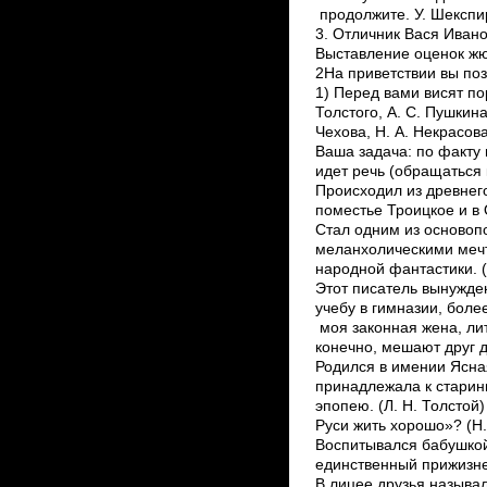
продолжите. У. Шекспир
3. Отличник Вася Ивано
Выставление оценок жю
2На приветствии вы поз
1) Перед вами висят по
Толстого, А. С. Пушкина
Чехова, Н. А. Некрасов
Ваша задача: по факту 
идет речь (обращаться 
Происходил из древнег
поместье Троицкое и в О
Стал одним из основоп
меланхолическими меч
народной фантастики. (В
Этот писатель вынужден
учебу в гимназии, боле
моя законная жена, ли
конечно, мешают друг др
Родился в имении Ясна
принадлежала к старинн
эпопею. (Л. Н. Толстой
Руси жить хорошо»? (Н.
Воспитывался бабушкой
единственный прижизне
В лицее друзья называ