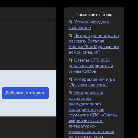
Посмотрите также
Устное народное
творчество
Литературная игра по
рассказу Виталия
Бианки "Как Муравьишка
домой спешил""
Ответы ОГЭ 2026:
реальные варианты и
сливы КИМов
Интерактивная игра
"Доскажи словечко"
Добавить материал
Методическая
разработка
внеаудиторного
мероприятия для
студентов СПО «Сквозь
«кирпичики лет»:
литературно-
музыкальная гостиная
по рассказу Кира