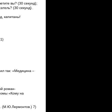
етите вы? (30 секунд);
атель? (30 секунд).
д, капитаны!
1)
рил так: «Медицина –
ый роман­
поэмы «Кому на
 (М.Ю.Лермонтов.) 7)