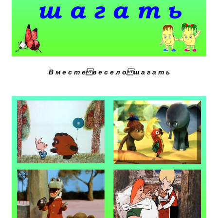
В м е с т е в е с е л о ш а г а т ь