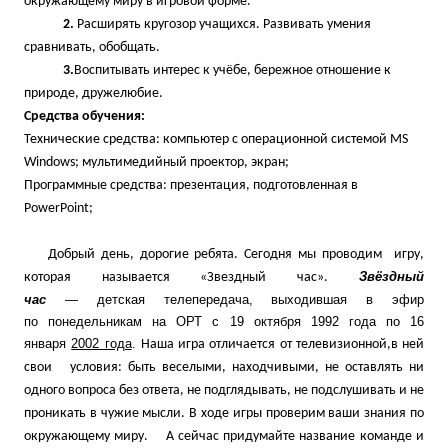
окружающему миру в игровой форме.
2.
Расширять кругозор учащихся. Развивать умения
сравнивать, обобщать.
3.
Воспитывать интерес к учёбе, бережное отношение к
природе, дружелюбие.
Средства обучения:
Технические средства: компьютер с операционной системой MS
Windows; мультимедийный проектор, экран;
Программные средства: презентация, подготовленная в
PowerPoint;
Добрый день, дорогие ребята. Сегодня мы проводим игру,
Звёздный
которая называется «Звездный час».
час
—
детская телепередача, выходившая в эфир
по понедельникам на ОРТ с 19 октября 1992 года по 16
января
2002 года
.
Наша игра отличается от телевизионной,в ней
свои условия: быть веселыми, находчивыми, не оставлять ни
одного вопроса без ответа, не подглядывать, не подслушивать и не
проникать в чужие мысли. В ходе игры проверим ваши знания по
окружающему миру. А сейчас придумайте название команде и