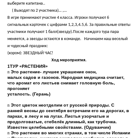
выберите капитана..
( Выходят по 2 участника)… ,…
В игре принимают участие 4 класса. Игроки получают 6
сигнальных карточек с цифрами 1,2,3,4.5,6. За правильные ответы
участники получают 1 балл(звезду).После каждого тура пара
меняется, а звезды остаются в команде. Начинаем наш веселый
и чудесный праздник:
(хором): ЗВЕЗДНЫЙ ЧАС!
Ход мероприятия.
1ТУР «РАСТЕНИЯ»
n
Это растение- лучшее украшение окон,
малых садов и газонов. Народная медицина считает,
что аромат его листьев снимает головную боль,
прогоняет
усталость. (Герань)
n
Этот цветок неотделим от русской природы. С
ранней весны до сентября встречаем его на дорогах, в
парках, в лесу и на лугах. Листья узорчатые и
продолговатые, стебелёк длинный, как трубочка.
Известен целебными свойствами. (Одуванчик)
n
Это растение во многих странах, в том числе Испании