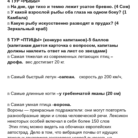
4 ТУР «РЫБЫ»
n
На дне, где тихо и темно лежит усатое бревно. (4 Сом)
n
У какой взрослой рыбы оба глаза на одном боку? (1
Камбала)
n
Какую рыбу искусственно разводят в прудах? (4
Зеркальный краб)
5 ТУР «ПТИЦЫ» (конкурс капитанов)-5 баллов
(капитанам дается карточка с вопросом, капитаны
должны наклеить ответ на лист со звездами)
n
Самая тяжелая из современных летающих птиц
–
дрофа.
вес достигает 20 кг.
n
Самый быстрый летун
-сапсан.
скорость до 200 км/ч,
n
Самые длинные когти
–у гребенчатой яканы (20 см)
n
Самая умная птица
-ворона.
Вороны — прекрасные подражатели: они могут повторять
разнообразные звуки и слова человеческой речи. Лексикон
некоторых особей включал в себя более 150 слов
Этих птиц можно видеть на обочинах европейских
автострад. Дело в том, что вибрация почвы от идущих
тяжелых грузовиков заставляет червей вылезать на