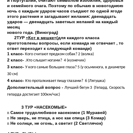
и Португалии, считают символом изобилия, здоровья
и семейного очага. Поэтому по обычаю в новогоднюю
ночь с каждым ударом часов съедают по одной ягоде
этого растения и загадывают желания: двенадцать
ударов — двенадцать заветных желаний на каждый
месяц
нового года. (Виноград)
2ТУР
«Кот в мешке»(
для каждого класса
приготовлены вопросы, если команда не отвечает , то
ответ переходит к следующей команде)
1 класс-
Кого считают предком собак? 2 (волка)
2 класс-
.Кто слышит ногами? 4 (кузнечик)
3 класс-
У кого самые большие глаза? 5 (у осьминога, в диаметре
30 см)
4 класс-
Кто проталкивает пищу глазами? 6 (Лягушка)
Дополнительный вопрос -
Лучший бегун 3 (Гепард. Скорость
гепарда достигает 100км/час)
3 ТУР «НАСЕКОМЫЕ»
n
Самое трудолюбивое насекомое (1 Муравей)
n
Не зверь, не птица, а нос как спица (3 Комар)
n
Не солнце, не огонь, а светит (2 Светлячок)