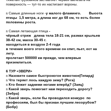
поверхность — тут-то их настигают вороны.
n
Самые длинные ноги -
у малого фламинго. Высота
птицы 1,5 метра, а длина ног до 68 см, то есть более
половины роста.
n
Самая летающая птица
-
чёрный стриж длина тела 18-21 см, размах крыльев
38-42 см, масса 30-45 г.
находиться в воздухе 2-4 года
в течение всего этого времени он спит, пьет, ест на
лету.
пролетает 500000 км прежде, чем впервые
приземлиться.
6 ТУР «ЗВЕРИ»
n
Назовите самое быстроногое животное(Гепард)
n
Что теряет лось каждую зиму? (Рога)
n
Кто бежит задними ногами вперёд? (Заяц)
n
Какой зверь помогает нам переходить дорогу?
(Зебра)
n
Какой зверь, если бы проводился конкурс по
профессиям, был бы признан лучшим лесорубом?
(Бобр)