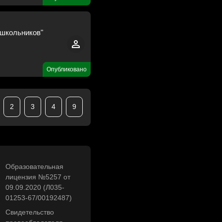
ошкольников"
Опубликовано
2
3
4
9
Образовательная
лицензия №5257 от
09.09.2020 (Л035-
01253-67/00192487)
Свидетельство