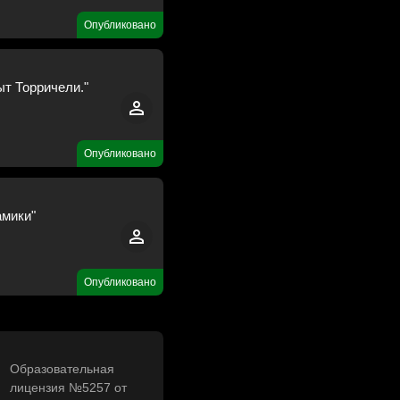
Опубликовано
ыт Торричели."
Опубликовано
амики"
Опубликовано
Образовательная
лицензия №5257 от