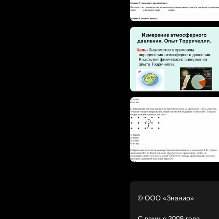
© ООО «Знанио»
С вами с 2009 года.