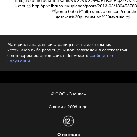
EntdjBv2uh8/Tu6MBLBX3dI/AAAAAAAAAF0/PTKeePtqz2A/s1600/
- фон http://pixelbrush.ru/uploads/posts/2013-03/136453788
- дед и баба. http://muzofon.com/search/
детская%20ритмичная%20музыка
Материалы на данной страницы взяты из открытых
источников либо размещены пользователем в соответствии
с договором-офертой сайта. Вы можете
сообщить о
нарушении
.
© ООО «Знанио»
С вами с 2009 года.
О портале