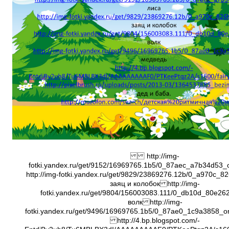
http://img-
fotki.yandex.ru/get/9152/16969765.1b5/0_87aec_a7b34d53
http://img-fotki.yandex.ru/get/9829/23869276.12b/0_a970c_8
заяц и колобок http://img-
fotki.yandex.ru/get/9804/156003083.111/0_db10d_80e26
волк http://img-
fotki.yandex.ru/get/9496/16969765.1b5/0_87ae0_1c9a3858_or
http://4.bp.blogspot.com/-