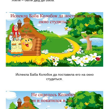
Жили – были Дед да Баба.
Испекла Баба Колобок да поставила его на окно
студиться.