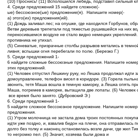
(10) Проснись! (11) Всполошился лебедь, подставил сильный кл
4. Среди предложений 1­5 найдите сложное(­
ые) бессоюзное(­ые) предложение(­я). Напишите номер(­
а) этого(­их) предложения(­ий).
(1) Дождь заливал лес; на опушке, где находился Горбунов, об
Ветви деревьев трепетали под тяжестью рушившейся на них во
перекосившемся воздухе не стало видно немецких укреплений.
противника не утихал.
(5) Синеватые, призрачные столбы разрывов метались в темно
ливня; вспышки огня перебегали по полю. (Березко Г.)
5. Среди предложений 1­
6 найдите сложные бессоюзные предложения. Напишите номе
этих предложений.
(1) Человек отпустил Лешкину руку, но Лешка продолжал идти з
домоуправление, телефон висел в коридоре. (3) Горела пыльна
звонить, тетя Маша вошла в темную каморку, а Лешка опять при
Маша, погремев в каморке, вытащила две лопаты. (6) Человек с
все время было занято. (Дубровский Э.)
6. Среди предложений 1­
5 найдите сложное бессоюзное предложение. Напишите номер 
предложения.
(1) Утром молочница не застала дома троих постоянных покупа
идти уже поздно, и, взвалив бидон на плечи, она отправилась 
долго без толку и наконец остановилась возле дачи, где жил Ти
то негромко пел. (5) Значит, хозяева были дома и