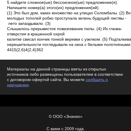
5 найдите сложное(­ые) бессоюзное(­ые) предложение(­я).
Напишите номер(­а) этого(­их) предложения(­ий).
(1) Это был дом, каких множество на улицах Соломбалы. (2) В
молодых тополей робко проступала зелень будущей листвы ­
лето запаздывало. (3)
Слышалось прерывистое повизгивание пилы. (4) Из глазка­
отверстия в крашенной охрой
калитке свисал кончик тонкой веревки с узелком. (5) Подталкив
нерешительности поглядывали на окна с белыми полотняными з
4415(2,6)4(2,4)362
Материалы на данной страницы взяты из открытых
источников либо размещены пользователем в соответствии
с договором-офертой сайта. Вы можете
сообщить о
нарушении
.
© ООО «Знанио»
С вами с 2009 года.