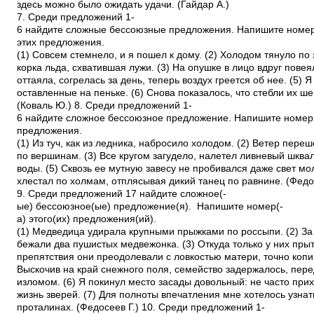
здесь можно было ожидать удачи. (Гайдар А.)
7. Среди предложений 1­
6 найдите сложные бессоюзные предложения. Напишите номе
этих предложения.
(1) Совсем стемнело, и я пошел к дому. (2) Холодом тянуло по
корка льда, схватившая лужи. (3) На опушке в лицо вдруг пове
оттаяла, согрелась за день, теперь воздух греется об нее. (5)
оставленные на пеньке. (6) Снова показалось, что стебли их ш
(Коваль Ю.) 8. Среди предложений 1­
6 найдите сложное бессоюзное предложение. Напишите номер 
предложения.
(1) Из туч, как из ледника, набросило холодом. (2) Ветер пер
по вершинам. (3) Все кругом загудело, налетел ливневый шква
воды. (5) Сквозь ее мутную завесу не пробивался даже свет м
хлестал по холмам, отплясывая дикий танец по равнине. (Федос
9. Среди предложений 1­7 найдите сложное(­
ые) бессоюзное(­ые) предложение(­я). Напишите номер(­
а) этого(­их) предложения(­ий).
(1) Медведица удирала крупными прыжками по россыпи. (2) За 
бежали два пушистых медвежонка. (3) Откуда только у них прыт
препятствия они преодолевали с ловкостью матери, точно копи
Выскочив на край снежного поля, семейство задержалось, пере
изломом. (6) Я покинул место засады довольный: не часто при
жизнь зверей. (7) Для полноты впечатления мне хотелось узна
проталинах. (Федосеев Г.) 10. Среди предложений 1­