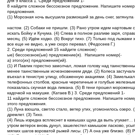
для 9 класса 1. Среди предложений 1­
8 найдите сложное бессоюзное предложение. Напишите номер 
предложения.
(1) Морозная ночь высушила размокший за день снег, затянула 
настом. (2) Собаки не пришли. (3) Рано утром идем нартовым
искать Бойку и Кучума. (4) Слева в полном разливе заря, спра
месяц. (5) Идём ходко. (6) Вокруг тихо. (7) Только под лыжами 
все еще не видно, а уже скоро перевал. (Федосеев Г.)
2. Среди предложений 1­5 найдите сложное(­
ые) бессоюзное(­ые) предложение(­я). Напишите номер(­
а) этого(­их) предложения(­ий).
(1) И Павлик горестно замолчал, ломая голову над таинственн
менее таинственным исчезновением дяди. (2) Колеса застучал
въехал в тенистую улицу, обсаженную акациями. (4) Замелька
телефонных столбов, красные черепичные и голубые железные
показалась скучная вода лимана. (5) В тени прошел мороженщ
кадочкой на макушке. (Катаев В.) 3. Среди предложений 1­
11 найдите сложное бессоюзное предложение. Напишите ном
этого предложения.
(1) Луна взошла, светло стало, ветер утих, угомонилось озеро. 
дремлет. (3) Тихо.
(4) Лишь изредка всплеснет в камышах щука да выпь угукает…
утром ветерок вновь дунул, зашелестел камышом ласково, усы
мягких шагов вороватой рыжей лисы. (7) А она уже близко. (8) 