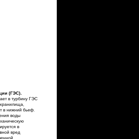
ии (ГЭС).
ает в турбину ГЭС
охранилища,
т в нижний бьеф.
ения воды
еханическую
ируется в
вной вред
венной