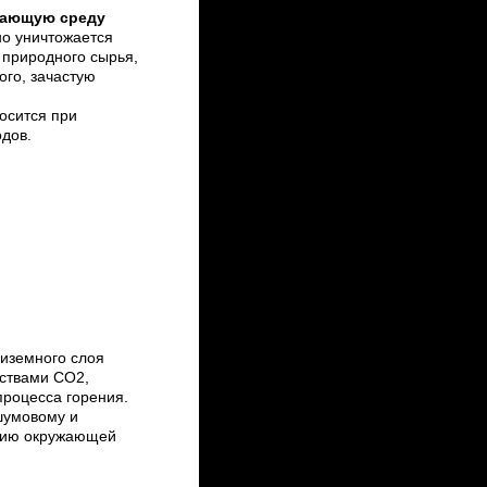
жающую среду
но уничтожается
 природного сырья,
го, зачастую
осится при
дов.
риземного слоя
ствами CO2,
процесса горения.
шумовому и
нию окружающей