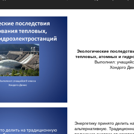
Экологические последств
тепловых, атомных и гид
Выполнил: учащийс
Хондого Де
Энергетику принято делить н
альтернативную. Традиционна