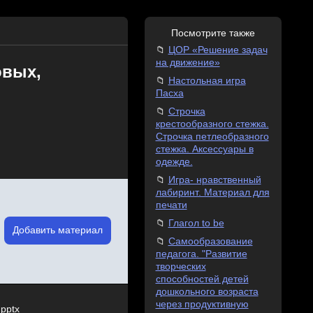
Посмотрите также
ЦОР «Решение задач
на движение»
овых,
Настольная игра
Пасха
Строчка
крестообразного стежка.
Строчка петлеобразного
стежка. Аксессуары в
одежде.
Игра- нравственный
лабиринт. Материал для
печати
Глагол to be
Добавить материал
Самообразование
педагога. "Развитие
творческих
способностей детей
дошкольного возраста
через продуктивную
pptx