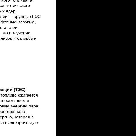
мого топлива, а
 синтетического
ых ядер.
ргии — крупные ГЭС
ефтяные, газовые,
становки.
 это получение
иливов и отливов и
анции (ТЭС)
топливо сжигается
его химическая
овую энергию пара.
энергия пара
ергию, которая в
я в электрическую