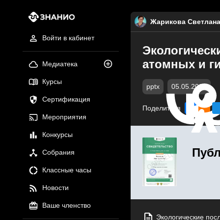
Жарикова Светлана
Войти в кабинет
Экологическ
атомных и г
Медиатека
Курсы
pptx
05.05.2020
Сертификация
Поделиться
Мероприятия
Конкурсы
Публ
Собрания
Классные часы
Новости
Ваше членство
Экологические посл