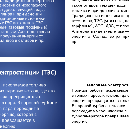
получение энергии от ископае
также от дров, текущей воды,
топлива и при делении атомн
Традиционные источники эне
всех типов, ТЭС (угольные, н
торфяные), АЭС, ДВС, теплоу
Альтернативная энергетика —
энергии от Солнца, ветра, пр
пр.
Тепловые электрост
Принцип работы: ископаемое 
в топках паровых котлов, где 
энергия превращается в тепл
В паровой турбине тепловая 
переходит в механическую эн
турбогенераторе превращаетс
энергию.