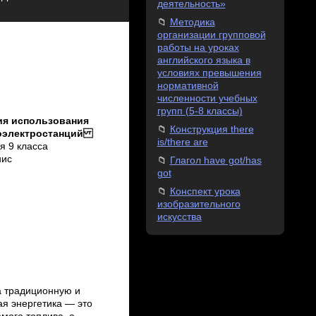
деятельность»
Методика
организации групповой
работы на уроках
английского языка в
условиях превышения
нормативной
численности учебных
групп (5-8 классы)
ия использования
Конструкция there
роэлектростанций
is/there are
я 9 класса
нис
Глагол have got/has
got
Конспект урока
изобразительного
искусства
а традиционную и
я энергетика — это