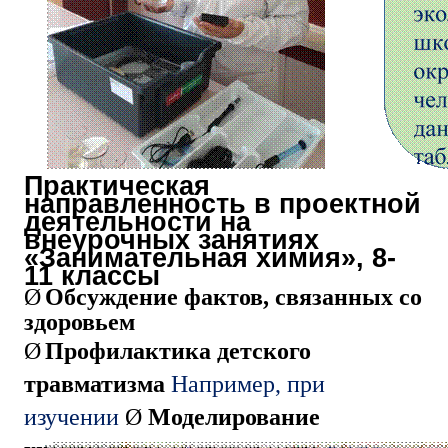
Практическая
направленность в проектной
деятельности на
внеурочных занятиях
«Занимательная химия», 8-
11 классы
Ø
Обсуждение фактов, связанных со
здоровьем
Ø
Профилактика детского
травматизма
Например, при
изучении
Ø
Моделирование