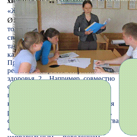
химического эксперимента
темы
«Жиры» можно
Ø
Проектная работа
рассмотреть не
только их строение и химические
свойства, но и действие на организм
таких продуктов, как чипсы, и то,
как избавиться от жирных пятен.
Проектную работу можно привязать к
решению вопросов сохранения
здоровья. 2 Например, совместно
с учениками можно
Можно обсудить
подготовить
несчастные
проекты «Жевательная
случаи,
резинка», «Синтетические
связанные с
моющие средства»,
«Чипсы: польза или вред»,