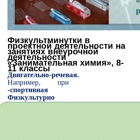
Физкультминутки в
проектной деятельности на
занятиях внеурочной
деятельности
«Занимательная химия», 8-
11 классы
Двигательно-речевая.
Например, при
-спортивная
Физкультурно
прохождении темы «Простые и
сложные вещества», — ученики
выполняют упражнения или рисуют
химические символов в воздухе. Затем
школьники определяют в стихотворении