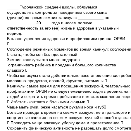
_____________________________________________________
_____ Турочакской средней школы, обязуемся
осуществлять контроль за поведением своего сына
(дочери) во время зимних каникул с ___________ по
____________ 20____ года и несем полную
ответственность за его (ее) жизнь и здоровье в указанный
период.
В плане укрепления здоровья и профилактики гриппа, ОРВИ:

Соблюдение режимных моментов во время каникул: соблюдени
 спать, чтобы сон был достаточный
Зимние каникулы это много подарков –
ограничивать ребенка в поедании большого количества
сладкого 
Чтобы каникулы стали действительно восстановление сил реб
молочных продуктов, овощей, фруктов, витамины 
Каникулы самое время для посещения экскурсий, театральных
профилактики ОРВИ не следует ежедневно водить ребенка на п
людей и сократить время пребывания в местах скопления люд
 Избегать контакта с больными людьми 
Чаще мыть руки, реже касаться руками носа и губ
Больше проводить время на свежем воздухе, не в транспорте 
спортивные занятия на свежем воздухе лучший способ отдыха 
 Проводить чаще влажную уборку дома и проветривание 
Сохранить физическую активность не разрешать долго смотреть