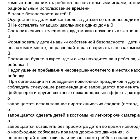
компьютере, занимать ребенка познавательными играми, чтени
рациональным использование времени
В плане безопасности детей: 
Осуществлять должный контроль за детьми со стороны родител
 Не оставлять младших школьников одних дома 
Составить список телефонов, куда можно позвонить в экстренн

Формировать у детей навыки собственной безопасности: дети 
незнакомом месте, не разрешайте разговаривать с незнакомы

Постоянно будьте в курсе, где и с кем находится ваш ребенок,
ребенка 
Недопущение пребывания несовершеннолетнего в местах нахож
ребенку
При организации и проведении новогодних праздников и дру
соблюдать следующие рекомендации: запрещается применять 
фейерверки и другие световые пожароопасные эффекты, котор
o
запрещается использование пиротехнических средств (петард,
o
запрещается одевать детей в костюмы из легкогорючих матери
o
запрещается оставлять без присмотра детей во время нового
o необходимо соблюдать правила дорожного движения; o
не подвергайте свою жизнь и жизнь своего ребёнка опасности