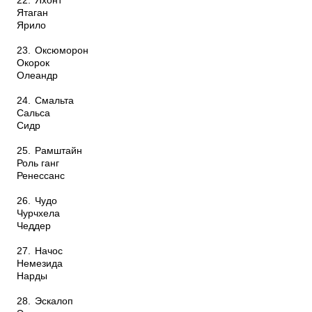
22.
Яхонт
Ятаган
Ярило
23.
Оксюморон
Окорок
Олеандр
24.
Смальта
Сальса
Сидр
25.
Рамштайн
Роль ганг
Ренессанс
26.
Чудо
Чурчхела
Чеддер
27.
Начос
Немезида
Нарды
28.
Эскалоп