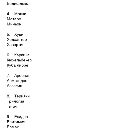
Бодифлекс
4.
Монки
Мотаро
Миньон
5.
Худи
Хедхантер
Хавортия
6.
Карвинг
Кюхельбекер
Куба либре
7.
Ареопаг
Армагедон
Ассасин
8.
Терияки
Трилогия
Тягач
9.
Ехидна
Епитимия
Ермак