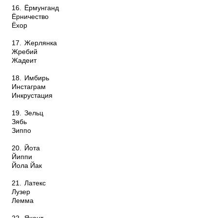
16.
Ёрмунганд
Ёрничество
Ёхор
17.
Жерлянка
Жребий
Жадеит
18.
Имбирь
Инстаграм
Инкрустация
19.
Зельц
Зябь
Зиппо
20.
Йота
Йиппи
Йола Йак
21.
Латекс
Лузер
Лемма