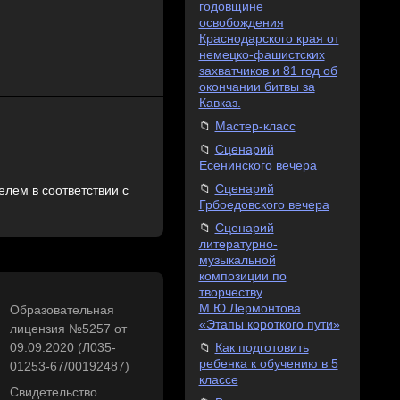
годовщине
освобождения
Краснодарского края от
немецко-фашистских
захватчиков и 81 год об
окончании битвы за
Кавказ.
Мастер-класс
Сценарий
Есенинского вечера
Сценарий
лем в соответствии с
Грбоедовского вечера
Сценарий
литературно-
музыкальной
композиции по
творчеству
М.Ю.Лермонтова
Образовательная
«Этапы короткого пути»
лицензия №5257 от
Как подготовить
09.09.2020 (Л035-
ребенка к обучению в 5
01253-67/00192487)
классе
Свидетельство