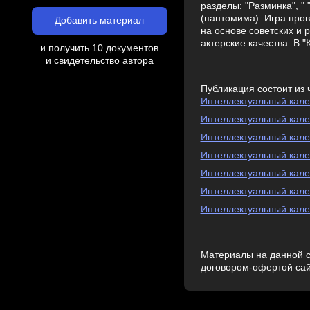
разделы: "Разминка", " 
(пантомима). Игра пров
Добавить материал
на основе советских и 
актерские качества. В 
и получить 10 документов
и свидетельство автора
Публикация состоит из 
Интеллектуальный калей
Интеллектуальный калей
Интеллектуальный калей
Интеллектуальный калей
Интеллектуальный калей
Интеллектуальный калей
Интеллектуальный калей
Материалы на данной с
договором-офертой са