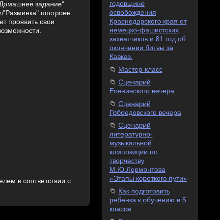
годовщине
 "Домашнее задание"
освобождения
ел"Разминка" построен
Краснодарского края от
ет проявить свои
немецко-фашистских
возможности.
захватчиков и 81 год об
окончании битвы за
Кавказ.
Мастер-класс
Сценарий
Есенинского вечера
Сценарий
Грбоедовского вечера
Сценарий
литературно-
музыкальной
композиции по
творчеству
М.Ю.Лермонтова
«Этапы короткого пути»
лем в соответствии с
Как подготовить
ребенка к обучению в 5
классе