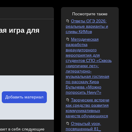
Посмотрите также
Ответы ОГЭ 2026:
реальные варианты и
я игра для
сливы КИМов
Методическая
разработка
внеаудиторного
мероприятия для
студентов СПО «Сквозь
«кирпичики лет»:
литературно-
музыкальная гостиная
по рассказу Кира
Булычева «Можно
попросить Нину?»
Добавить материал
Творческие встречи
как средство развития
коммуникативных
качеств обучающихся
Открытый урок,
посвященный 81_
ючает в себя следующие