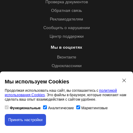
Проверка документов
Обратная связь
Рекламодателям
Сообщить о нарушении
Центр поддержки
Мы в соцсетях
Вконтакте
Одноклассники
Youtube
Мы используем Cookies
Продолжая использовать наш сайт, вы соглашаетесь с
политикой
использования Cookies
. Это файлы в браузере, которые помогают нам
Образовательная лицензия №5257 от 09.09.2020 (Л035-
сделать ваш опыт взаимодействия с сайтом удобнее.
01253-67/00192487)
Функциональные
Аналитические
Маркетинговые
Принять настройки
Скачивание материала доступно только для
Свидетельство правообладателя товарного знака 11.01.2017
авторизованных пользователей.