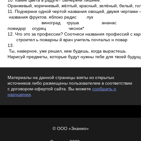
10. Какие цвета в радуге? Вычеркни лишнее.
Оранжевый, коричневый, жёлтый, красный, зелёный, белый, го
11. Подчеркни одной чертой названия овощей, двумя чертами 
названия фруктов. яблоко редис лук
виноград груша ананас
помидор огурец чеснок*
12. Что это за профессии? Соотнеси названия профессий с кар
строител ь пожарны й врач учитель почтальо н повар
13.
Ты, наверное, уже решил, кем будешь, когда вырастешь.
Нарисуй предметы, которые будут нужны тебе для твоей будущ
Материалы на данной страницы взяты из открытых
источников либо размещены пользователем в соответствии
с договором-офертой сайта. Вы можете
сообщить о
нарушении
.
© ООО «Знанио»