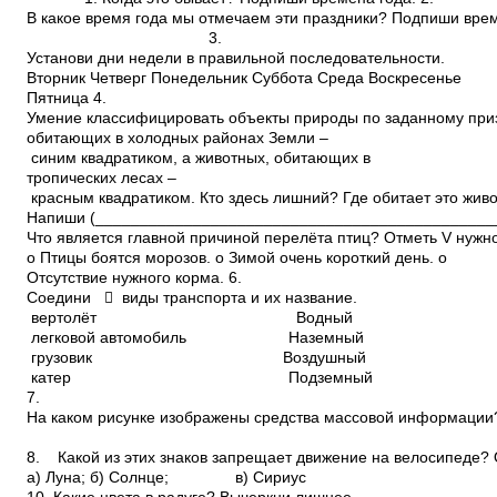
В какое время года мы отмечаем эти праздники? Подпиши врем
3.
Установи дни недели в правильной последовательности.
Вторник Четверг Понедельник Суббота Среда Воскресенье
Пятница 4.
Умение классифицировать объекты природы по заданному приз
обитающих в холодных районах Земли –
синим квадратиком, а животных, обитающих в
тропических лесах –
красным квадратиком. Кто здесь лишний? Где обитает это жив
Напиши (______________________________________________
Что является главной причиной перелёта птиц? Отметь V нужн
o Птицы боятся морозов. o Зимой очень короткий день. o
Отсутствие нужного корма. 6.
Соедини  виды транспорта и их название.
вертолёт Водный ав
легковой автомобиль Наземны
грузовик Воздушный ко
катер Подземный са
7.
На каком рисунке изображены средства массовой информации?
8. Какой из этих знаков запрещает движение на велосипеде? 
а) Луна; б) Солнце; в) Сириус