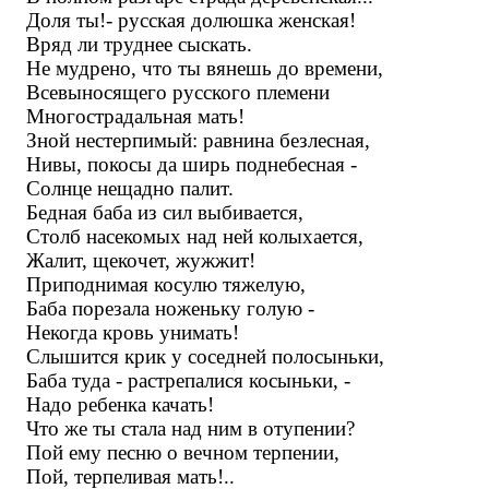
Доля ты!- русская долюшка женская!
Вряд ли труднее сыскать.
Не мудрено, что ты вянешь до времени,
Всевыносящего русского племени
Многострадальная мать!
Зной нестерпимый: равнина безлесная,
Нивы, покосы да ширь поднебесная -
Солнце нещадно палит.
Бедная баба из сил выбивается,
Столб насекомых над ней колыхается,
Жалит, щекочет, жужжит!
Приподнимая косулю тяжелую,
Баба порезала ноженьку голую -
Некогда кровь унимать!
Слышится крик у соседней полосыньки,
Баба туда - растрепалися косыньки, -
Надо ребенка качать!
Что же ты стала над ним в отупении?
Пой ему песню о вечном терпении,
Пой, терпеливая мать!..