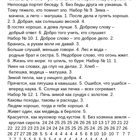
Непоседа портит беседу. 5. Без беды друга не узнаешь. 6.
Тому тяжело, кто помнит зло. Набор № 9. Зима –
мачеха, а лето – матушка. 1. После дела и гулять хорошо.
2. 3. Добрая, как солнышко весной. 4.
В гостях хорошо, а дома лучше. 5. Доброму слову –
добрый ответ. 6. Добро того учить, кто слушает.
Набор № 10. 1. Доброе слово – это доброе дело. 2.
Бранись, а рукам воли не давай. 3.
Больше слушай, меньше говори. 4. Лес и вода –
родные брат и сестра. 5. Недоброе слово, что огонь жжет.
6. Жизнь что море: то штиль, то буря. Набор № 11. 1.
Умен на словах, да глуп на делах. 2. Хлеб –
батюшка, водица – матушка. 3.
Зимой тепла, как у нищего добра. 4.
Прячется, как лягушка в камышах. 5. Ошибся, что ушибся –
вперед наука. 6. Солнце как печка – всех согревает.
Набор № 12. 1. Печь зимой как сундук с золотом. 2.
Каковы походы, таковы и расходы. 3.
Людям хорошо, тогда и тебе хорошо. 4.
Живет один, как медведь в берлоге. 5.
Красуется, как мухомор под кустом. 6. Без хозяина земля –
круглая сирота. 24 24 25 25 25 26 26 26 10 13 17 20 21 22
22 22 23 23 23 24 24 24 24 25 25 25 25 24 25 26 26 27 26
26 27 27 28 28 5 5 4 4 4 4 4 4 5 6 8 10 10 10 7 7 7
7 7 7 5 5 5 5 5 5 4 4 4 4 4 4 4 4 4 4 4