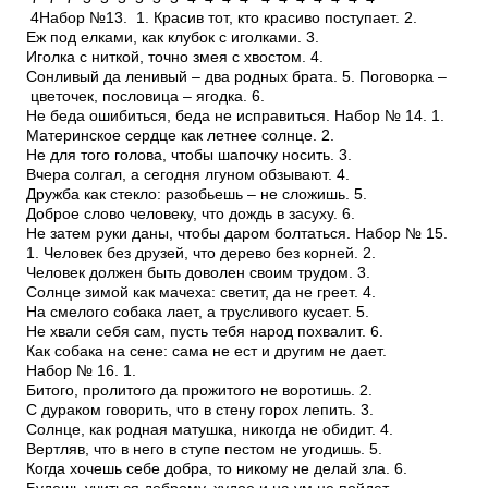
4Набор №13. 1. Красив тот, кто красиво поступает. 2.
Еж под елками, как клубок с иголками. 3.
Иголка с ниткой, точно змея с хвостом. 4.
Сонливый да ленивый – два родных брата. 5. Поговорка –
цветочек, пословица – ягодка. 6.
Не беда ошибиться, беда не исправиться. Набор № 14. 1.
Материнское сердце как летнее солнце. 2.
Не для того голова, чтобы шапочку носить. 3.
Вчера солгал, а сегодня лгуном обзывают. 4.
Дружба как стекло: разобьешь – не сложишь. 5.
Доброе слово человеку, что дождь в засуху. 6.
Не затем руки даны, чтобы даром болтаться. Набор № 15.
1. Человек без друзей, что дерево без корней. 2.
Человек должен быть доволен своим трудом. 3.
Солнце зимой как мачеха: светит, да не греет. 4.
На смелого собака лает, а трусливого кусает. 5.
Не хвали себя сам, пусть тебя народ похвалит. 6.
Как собака на сене: сама не ест и другим не дает.
Набор № 16. 1.
Битого, пролитого да прожитого не воротишь. 2.
С дураком говорить, что в стену горох лепить. 3.
Солнце, как родная матушка, никогда не обидит. 4.
Вертляв, что в него в ступе пестом не угодишь. 5.
Когда хочешь себе добра, то никому не делай зла. 6.