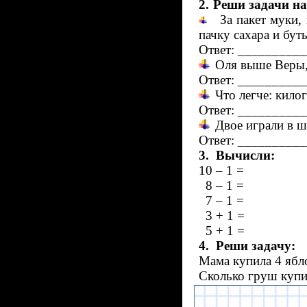
2.
Реши задачи на
За пакет муки,
пачку сахара и бут
Ответ: _________
Оля выше Веры,
Ответ: _________
Что легче: кило
Ответ: _________
Двое играли в ш
Ответ: _________
3.
Вычисли:
10 – 1 = 7
8 – 1 = 4
7 – 1 = 5
3 + 1 = 7
5 + 1 = 
4.
Реши задачу:
Мама купила 4 ябло
Сколько груш купи