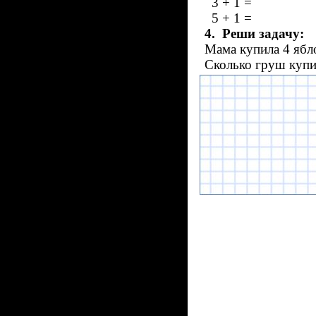
3 + 1 = 7
5 + 1 = 
4.
Реши задачу:
Мама купила 4 ябло
Сколько груш купи