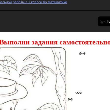
ельной работы в 1 классе по математике
Т
Выполни задания самостоятельн
и разукрась рисунок: