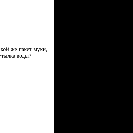
акой же пакет муки,
утылка воды?