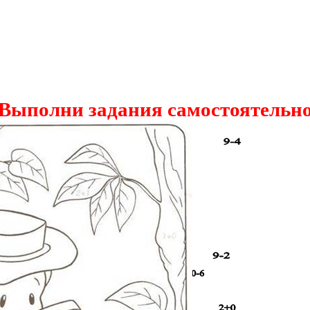
Выполни задания самостоятельн
и разукрась рисунок: