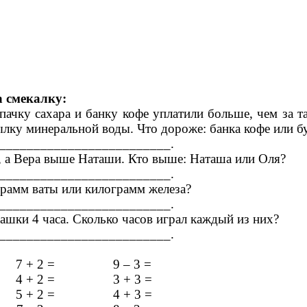
а смекалку:
 пачку сахара и банку кофе уплатили больше, чем за т
ылку минеральной воды. Что дороже: банка кофе или б
__________________________.
 а Вера выше Наташи. Кто выше: Наташа или Оля?
__________________________.
грамм ваты или килограмм железа?
__________________________.
ашки 4 часа. Сколько часов играл каждый из них?
__________________________.
 + 2 = 9 – 3 =
 + 2 = 3 + 3 =
 + 2 = 4 + 3 =