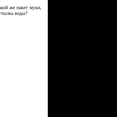
акой же пакет муки,
утылка воды?