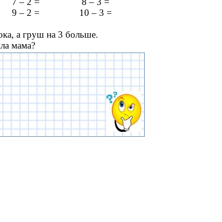
 – 2 = 8 – 3 =
9 – 2 = 10 – 3 =
ка, а груш на 3 больше.
ла мама?