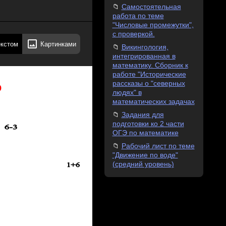
Самостоятельная
работа по теме
"Числовые промежутки",
с проверкой.
екстом
Картинками
Викингология,
интегрированная в
математику. Сборник к
работе "Исторические
о
рассказы о "северных
людях" в
математических задачах
Задания для
подготовки ко 2 части
ОГЭ по математике
Рабочий лист по теме
"Движение по воде"
(средний уровень)