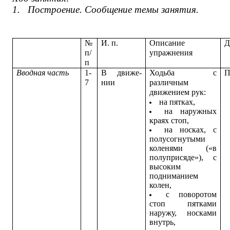
1.
Построение. Сообщение темы занятия.
№
И. п.
Описание
Д
п/
упражнения
п
Вводная часть
1-
В движе-
Ходьба с
П
7
нии
различным
движением рук:
на пятках,
на наружных
краях стоп,
на носках, с
полусогнутыми
коленями («в
полуприсяде»), с
высоким
подниманием
колен,
с поворотом
стоп пятками
наружу, носками
внутрь,