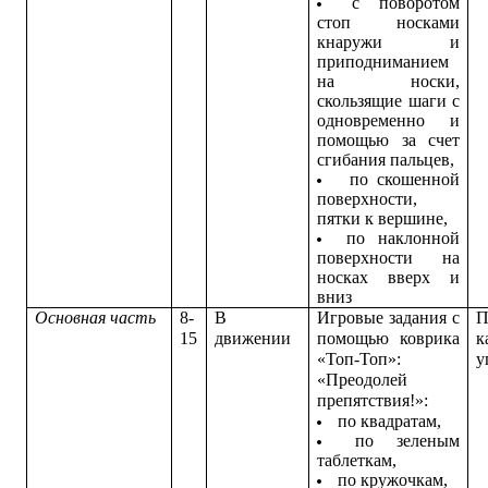
с поворотом
стоп носками
кнаружи и
приподниманием
на носки,
скользящие шаги с
одновременно и
помощью за счет
сгибания пальцев,
по скошенной
поверхности,
пятки к вершине,
по наклонной
поверхности на
носках вверх и
вниз
Основная часть
8-
В
Игровые задания с
П
15
движении
помощью коврика
к
«Топ-Топ»:
у
«Преодолей
препятствия!»:
по квадратам,
по зеленым
таблеткам,
по кружочкам,