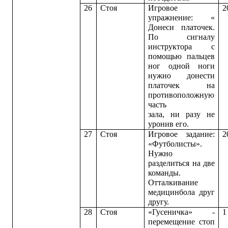
26
Стоя
Игровое
2
упражнение: «
Донеси платочек.
По сигналу
инструктора с
помощью пальцев
ног одной ноги
нужно донести
платочек на
противоположную
часть
зала, ни разу не
уронив его.
27
Стоя
Игровое задание:
2
«Футболисты».
Нужно
разделиться на две
команды.
Отталкивание
медицинбола друг
другу.
28
Стоя
«Гусеничка» -
1
перемещение стоп