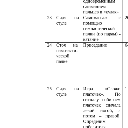
одновременным
сжиманием
пальцев в «кулак»
23
Сидя на
Самомассаж с
2
стуле
помощью
гимнастической
палки (по парам) -
катание
24
Стоя на
Приседание
6
гим-насти-
ческой
палке
25
Сидя на
Игра «Сложи
1
стуле
платочек». По
сигналу собираем
платочек сначала
левой ногой, а
потом – правой.
Определим
победителя.