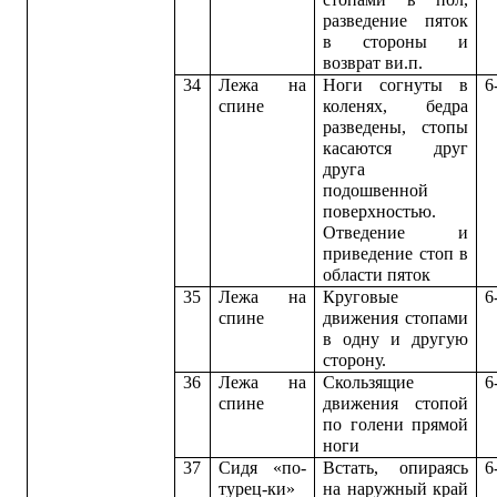
разведение пяток
в стороны и
возврат ви.п.
34
Лежа на
Ноги согнуты в
6
спине
коленях, бедра
разведены, стопы
касаются друг
друга
подошвенной
поверхностью.
Отведение и
приведение стоп в
области пяток
35
Лежа на
Круговые
6
спине
движения стопами
в одну и другую
сторону.
36
Лежа на
Скользящие
6
спине
движения стопой
по голени прямой
ноги
37
Сидя «по-
Встать, опираясь
6
турец-ки»
на наружный край