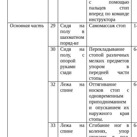
с помощью
пальцев стоп
вперед по команде
инструктора
Основная часть
29
Сидя на
Самомассаж стоп
1
полу в
шахматном
поряд-ке
30
Сидя на
Перекладывание
6
полу, с
стопой различных
опорой
мелких предметов
руками
упором в
сзади
передней части
стопы.
32
Лежа на
Оттягивание
6
спине
носков стоп с
одновременным
приподниманием
и опусканием их
наружного края
стопы.
33
Лежа на
Сгибание ног в
6
спине
коленях, упор
стопами в пол,