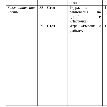
стоп
Заключительная
38
Стоя
Удержание
1
часть
равновесия на
одной ноге
«Ласточка»
39
Стоя
Игра «Рыбаки и
1
рыбки».