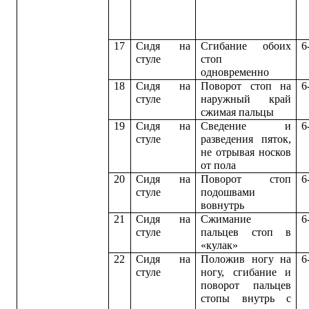
17
Сидя на
Сгибание обоих
6
стуле
стоп
одновременно
18
Сидя на
Поворот стоп на
6
стуле
наружный край
сжимая пальцы
19
Сидя на
Сведение и
6
стуле
разведения пяток,
не отрывая носков
от пола
20
Сидя на
Поворот стоп
6
стуле
подошвами
вовнутрь
21
Сидя на
Сжимание
6
стуле
пальцев стоп в
«кулак»
22
Сидя на
Положив ногу на
6
стуле
ногу, сгибание и
поворот пальцев
стопы внутрь с