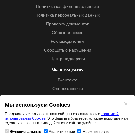
Политика конфиденциальности
Политика персональных данных
Проверка документов
Обратная связь
Рекламодателям
Сообщить о нарушении
Центр поддержки
Мы в соцсетях
Вконтакте
Одноклассники
Youtube
Мы используем Cookies
Продолжая использовать наш сайт, вы соглашаетесь с
политикой
использования Cookies
. Это файлы в браузере, которые помогают нам
Образовательная лицензия №5257 от 09.09.2020 (Л035-
сделать ваш опыт взаимодействия с сайтом удобнее.
01253-67/00192487)
Функциональные
Аналитические
Маркетинговые