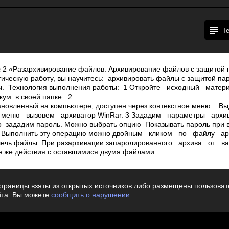
Т
 2 «Разархивирование файлов. Архивирование файлов с защитой
ическую работу, вы научитесь: архивировать файлы с защитой пар
ы. Технология выполнения работы: 1 Откройте исходный матер
м в своей папке. 2
тановленный на компьютере, доступен через контекстное меню
 меню вызовем архиватор WinRar. 3 Зададим параметры арх
 зададим пароль. Можно выбрать опцию Показывать пароль при в
. Выполнить эту операцию можно двойным кликом по файлу ар
звлечь файлы. При разархивации запаролированного архива от в
е же действия с оставшимися двумя файлами.
траницы взяты из открытых источников либо размещены пользовате
йта. Вы можете
сообщить о нарушении
.