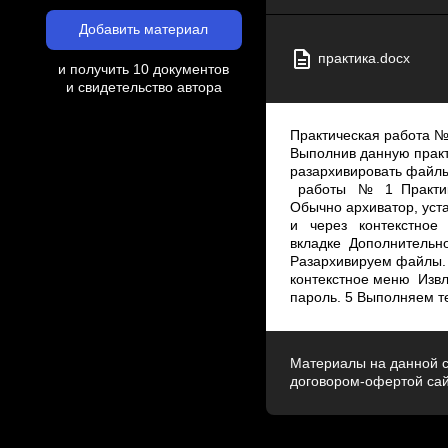
Добавить материал
практика.docx
и получить 10 документов
и свидетельство автора
Практическая работа №
Выполнив данную практ
разархивировать файл
работы № 1 Практику
Обычно архиватор, ус
и через контекстное
вкладке Дополнительно
Разархивируем файлы
контекстное меню ­ И
пароль. 5 Выполняем т
Материалы на данной с
договором-офертой са