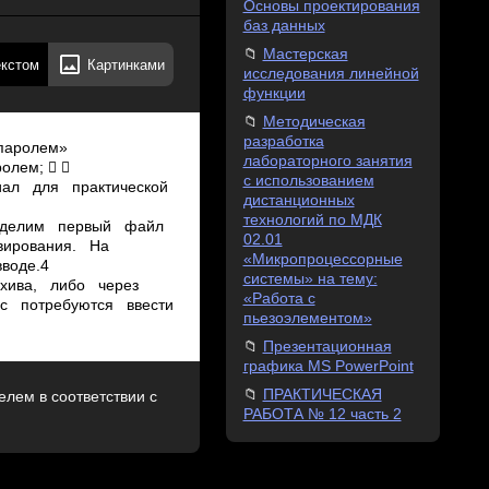
Основы проектирования
баз данных
Мастерская
екстом
Картинками
исследования линейной
функции
Методическая
разработка
 паролем»
лабораторного занятия
олем;  
с использованием
иал для практической
дистанционных
технологий по МДК
. Выделим первый файл
02.01
ивирования. На
«Микропроцессорные
воде.4
системы» на тему:
хива, либо через
«Работа с
ас потребуются ввести
пьезоэлементом»
Презентационная
графика MS PowerPoint
ПРАКТИЧЕСКАЯ
лем в соответствии с
РАБОТА № 12 часть 2