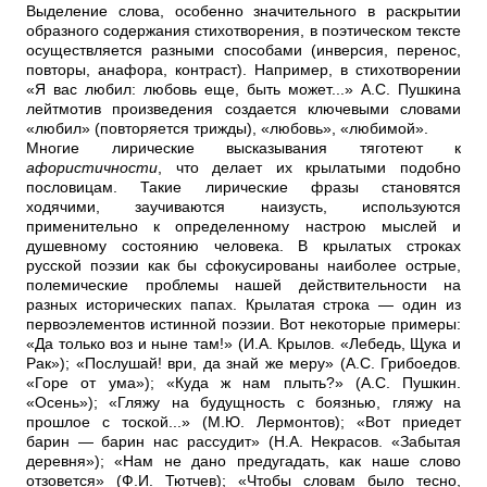
Выделение слова, особенно значительного в раскрытии
образного содержания стихотворения, в поэтическом тексте
осуществляется разными способами (инверсия, перенос,
повторы, анафора, контраст). Например, в стихотворении
«Я вас любил: любовь еще, быть может...» А.С. Пушкина
лейтмотив произведения создается ключевыми словами
«любил» (повторяется трижды), «любовь», «любимой».
Многие лирические высказывания тяготеют к
афористичности
, что делает их крылатыми подобно
пословицам. Такие лирические фразы становятся
ходячими, заучиваются наизусть, используются
применительно к определенному настрою мыслей и
душевному состоянию человека. В крылатых строках
русской поэзии как бы сфокусированы наиболее острые,
полемические проблемы нашей действительности на
разных исторических папах. Крылатая строка — один из
первоэлементов истинной поэзии. Вот некоторые примеры:
«Да только воз и ныне там!» (И.А. Крылов. «Лебедь, Щука и
Рак»); «Послушай! ври, да знай же меру» (А.С. Грибоедов.
«Горе от ума»); «Куда ж нам плыть?» (А.С. Пушкин.
«Осень»); «Гляжу на будущность с боязнью, гляжу на
прошлое с тоской...» (М.Ю. Лермонтов); «Вот приедет
барин — барин нас рассудит» (Н.А. Некрасов. «Забытая
деревня»); «Нам не дано предугадать, как наше слово
отзовется» (Ф.И. Тютчев); «Чтобы словам было тесно,