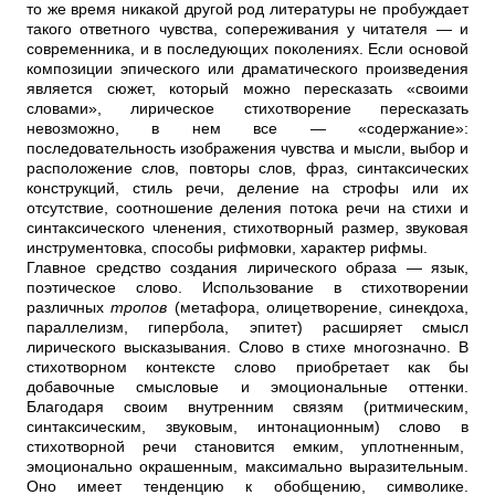
то же время никакой другой род литературы не пробуждает
такого ответного чувства, сопереживания у читателя — и
современника, и в последующих поколениях. Если основой
композиции эпического или драматического произведения
является сюжет, который можно пересказать «своими
словами», лирическое стихотворение пересказать
невозможно, в нем все — «содержание»:
последовательность изображения чувства и мысли, выбор и
расположение слов, повторы слов, фраз, синтаксических
конструкций, стиль речи, деление на строфы или их
отсутствие, соотношение деления потока речи на стихи и
синтаксического членения, стихотворный размер, звуковая
инструментовка, способы рифмовки, характер рифмы.
Главное средство создания лирического образа — язык,
поэтическое слово. Использование в стихотворении
различных
тропов
(метафора, олицетворение, синекдоха,
параллелизм, гипербола, эпитет) расширяет смысл
лирического высказывания. Слово в стихе многозначно. В
стихотворном контексте слово приобретает как бы
добавочные смысловые и эмоциональные оттенки.
Благодаря своим внутренним связям (ритмическим,
синтаксическим, звуковым, интонационным) слово в
стихотворной речи становится емким, уплотненным,
эмоционально окрашенным, максимально выразительным.
Оно имеет тенденцию к обобщению, символике.