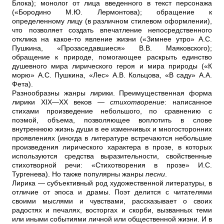
Блока); монолог от лица введенного в текст персонажа
(«Бородино М.Ю. Лермонтова); обращение к
определенному лицу (в paзличном стилевом оформлении),
что позволяет создать впечатление непосредственного
отклика на какое-то явление жизни («Зимнее утро» А.С.
Пушкина, «Прозаседавшиеся» В.В. Маяковского);
обращение к природе, помогающее раскрыть единство
душевного мира лирического героя и мира природы («К
морю» А.С. Пушкина, «Лес» А.В. Кольцова, «В саду» А.А.
Фета).
Разнообразны жанры лирики. Преимущественная форма
лирики XIX—XX веков —
стихотворение
: написанное
стихами произведение небольшого, по сравнению с
поэмой, объема, позволяющее воплотить в слове
внутреннюю жизнь души в ее изменчивых и многосторонних
проявлениях (иногда в литературе встречаются небольшие
произведения лирического характера в прозе, в которых
используются средства выразительности, свойственные
стихотворной речи: «Стихотворения в прозе» И.С.
Тургенева). Но также популярны жанры
песни
.
Лирика — субъективный род художественной литературы, в
отличие от эпоса и драмы. Поэт делится с читателями
своими мыслями и чувствами, рассказывает о своих
радостях и печалях, восторгах и скорби, вызванных теми
или иными событиями личной или общественной жизни. И в