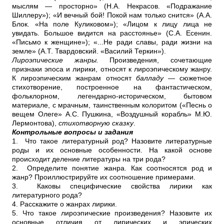
мыслям — просторно» (Н.А. Некрасов. «Подражание
Шиллеру»); «И вечный бой! Покой нам только снится» (А.А.
Блок. «На поле Куликовом»); «Лицом к лицу лица не
увидать. Большое видится на расстоянье» (С.А. Есенин.
«Письмо к женщине»); «...Не ради славы, ради жизни на
земле» (А.Т. Твардовский. «Василий Теркин»).
Лироэпические жанры.
Произведения, сочетающие
признаки эпоса и лирики, относят к лироэпическому жанру.
К лироэпическим жанрам относят
балладу
— сюжетное
стихотворение, построенное на фантастическом,
фольклорном, легендарно-историческом, бытовом
материале, с мрачным, таинственным колоритом («Песнь о
вещем Олеге» А.С. Пушкина, «Воздушный корабль» М.Ю.
Лермонтова),
стихотворную сказку
.
Контрольные вопросы и задания
1. Что такое литературный род? Назовите литературные
pоды и их основные особенности. На какой основе
происходит деление литературы на три рода?
2. Определите понятие жанра. Как соотносятся род и
жанр? Проиллюстрируйте их соотношение примерами.
3. Каковы специфические свойства лирики как
литературного рода?
4. Расскажите о жанрах лирики.
5. Что такое лироэпические произведения? Назовите их
основные отличия от лирических и эпических