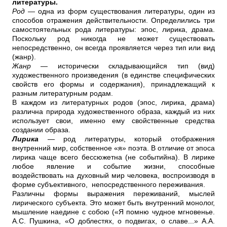
литературы.
Род
— одна из форм существования литературы, один из
способов отражения действительности. Определились три
самостоятельных рода литературы: эпос, лирика, драма.
Поскольку род никогда не может существовать
непосредственно, он всегда проявляется через тип или вид
(жанр).
Жанр
— исторически складывающийся тип (вид)
художественного произведения (в единстве специфических
свойств его формы и содержания), принадлежащий к
разным литературным родам.
В каждом из литературных родов (эпос, лирика, драма)
paзлична природа художественного образа, каждый из них
использует свои, именно ему свойственные средства
создании образа.
Лирика
— род литературы, который отображения
внутренний мир, собственное «я» поэта. В отличие от эпоса
лирика чаще всего бессюжетна (не событийна). В лирике
любое явление и событие жизни, способные
воздействовать на духовный мир человека, воспроизводя в
форме субъективного, непосредственного переживания.
Различны формы выражения переживаний, мыслей
лирического субъекта. Это может быть внутренний монолог,
мышление наедине с собою («Я помню чудное мгновенье.
А.С. Пушкина, «О доблестях, о подвигах, о славе...» А.А.