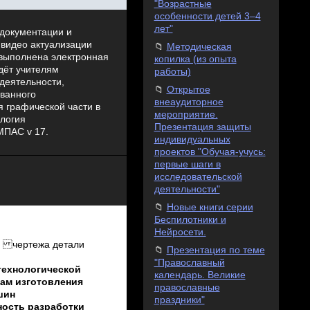
"Возрастные
особенности детей 3–4
лет"
 документации и
 видео актуализации
Методическая
 выполнена электронная
копилка (из опыта
дёт учителям
работы)
деятельности,
Открытое
ованного
внеаудиторное
я графической части в
мероприятие.
логия
Презентация защиты
МПАС v 17.
индивидуальных
проектов "Обучая-учусь:
первые шаги в
исследовательской
деятельности"
Новые книги серии
Беспилотники и
Нейросети.
о чертежа детали
Презентация по теме
"Православный
технологической
календарь. Великие
ам изготовления
православные
шин
праздники"
ность разработки