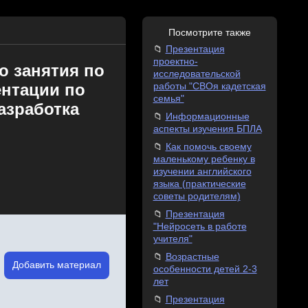
Посмотрите также
Презентация
проектно-
 занятия по
исследовательской
ентации по
работы "СВОя кадетская
семья"
азработка
Информационные
аспекты изучения БПЛА
Как помочь своему
маленькому ребенку в
изучении английского
языка (практические
советы родителям)
Презентация
"Нейросеть в работе
учителя"
Возрастные
Добавить материал
особенности детей 2-3
лет
Презентация