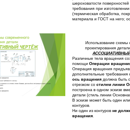
шероховатости поверхностей 
требования при изготовлении
(термическая обработка, покры
материала и ГОСТ на него; о
Использование схемы 
проектирования дет
АССОЦИАТИВНЫЙ
Различные тела вращения со
помощи
Операции вращени
Операция вращения предъяв
дополнительные требования к
ось вращения
должна быть 
отрезком со
стилем линии О
построена в одном эскизе вме
детали (стиль линии Основная
В эскизе может быть один или
контуров.
Ни один из контуров
не долж
вращения
.