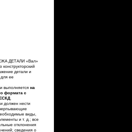
ЖА ДЕТАЛИ «Вал»
то конструкторский
ажение детали и
 для ее
ли выполняется
на
го формата с
 ЕСКД
.
и должен нести
черпывающие
необходимые виды,
ементы и т. д.; все
льные отклонения
чений; сведения о