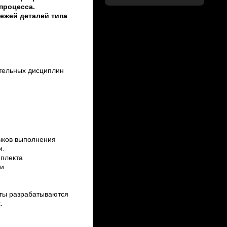
процесса.
тежей деталей типа
тельных дисциплин
ыков выполнения
и.
мплекта
и.
нты разрабатываются
.