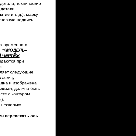
детали; технические
 детали
тие и т. д.); марку
сновную надпись.
современного
али
МОДЕЛЬ–
 ЧЕРТЁЖ
здаются при
я
.
ляет следующие
 эскизу:
одна и изображена
севая
, должна быть
сте с контуром
).
 несколько
ен пересекать ось