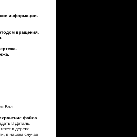
ение информации.
етодом вращения.
.
ертежа.
ежа.
и Вал.
охранение файла.
дать  Деталь.
текст в дереве
ли, в нашем случае