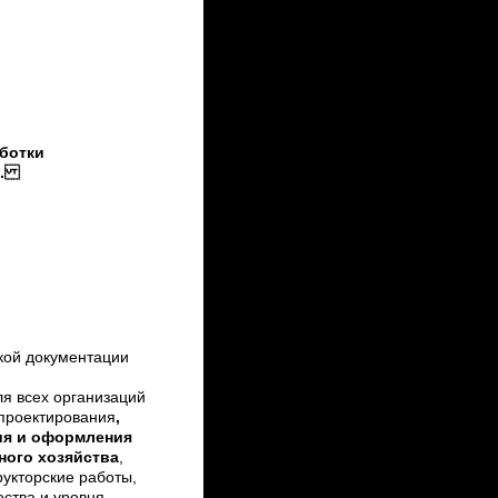
ботки
са.
кой документации
ля всех организаций
 проектирования
,
ия и оформления
ного хозяйства
,
рукторские работы,
ства и уровня