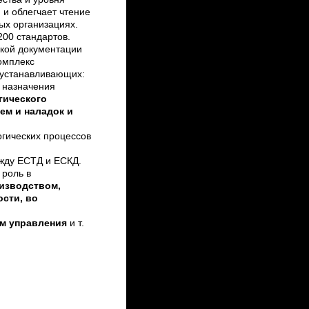
и облегчает чтение
ых организациях.
200 стандартов.
ской документации
омплекс
 устанавливающих:
 назначения
гического
хем и наладок и
гических процессов
жду ЕСТД и ЕСКД.
 роль в
изводством,
сти, во
ем управления
и т.